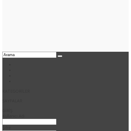
KATEGORİLER
SAYFALAR
GİRİŞ
Kullanıcı Adı
Şifre