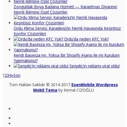
Zonguldak Boya Badana Hizmeti — Karaelmas Diyarının
Nemli İklimine Özel Çözümler
Ordu Klima Servisi: Karadeniz’in Nemli Havasında Kesintisiz
Konfor Çözümleri
Ordu’da neden KFC Yok?
Kendi Başınıza mı, Yoksa Bir Shopify Ajansı ile mi Kurulum
Yapmalısınız?
Şenpiliç’in reklamı viral oldu!
1
2
3
4
»
Son
Tüm Hakları Saklıdır © 2014-2017
EsenMobile Wordpress
Mobil Tema
by Kemal CIZOĞLU