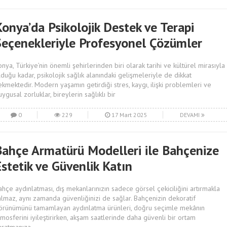
onya’da Psikolojik Destek ve Terapi
Seçenekleriyle Profesyonel Çözümler
onya, Türkiye’nin önemli şehirlerinden biri olarak tarihi ve kültürel mirasıyla
lduğu kadar, psikolojik sağlık alanındaki gelişmeleriyle de dikkat
ekmektedir. Modern yaşamın getirdiği stres, kaygı, ilişki problemleri ve
uygusal zorluklar, bireylerin sağlıklı bir
0
229
17 Mart 2025
DEVAMI
Bahçe Armatürü Modelleri ile Bahçenize
stetik ve Güvenlik Katın
ahçe aydınlatması, dış mekanlarınızın sadece görsel çekiciliğini artırmakla
almaz, aynı zamanda güvenliğinizi de sağlar. Bahçenizin dekoratif
örünümünü tamamlayan aydınlatma ürünleri, doğru seçimle mekânın
tmosferini iyileştirirken, akşam saatlerinde daha güvenli bir ortam