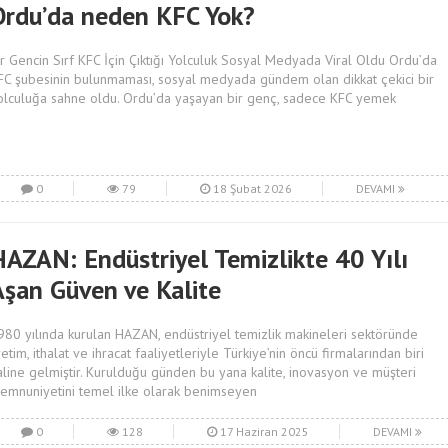
Ordu’da neden KFC Yok?
ir Gencin Sırf KFC İçin Çıktığı Yolculuk Sosyal Medyada Viral Oldu Ordu’da
FC şubesinin bulunmaması, sosyal medyada gündem olan dikkat çekici bir
olculuğa sahne oldu. Ordu’da yaşayan bir genç, sadece KFC yemek
0
79
18 Şubat 2026
DEVAMI
HAZAN: Endüstriyel Temizlikte 40 Yılı
Aşan Güven ve Kalite
980 yılında kurulan HAZAN, endüstriyel temizlik makineleri sektöründe
retim, ithalat ve ihracat faaliyetleriyle Türkiye’nin öncü firmalarından biri
aline gelmiştir. Kurulduğu günden bu yana kalite, inovasyon ve müşteri
emnuniyetini temel ilke olarak benimseyen
0
128
17 Haziran 2025
DEVAMI