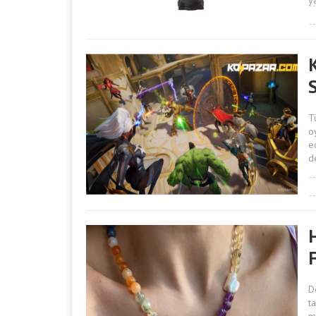
y
S
T
o
e
d
H
F
D
t