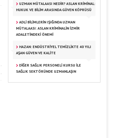
UZMAN MÜTALAASI NEDIR? ASLAN KRIMINAL:
HUKUK VE BILIM ARASINDA GÜVEN KÖPRÜSÜ
ADLI BILIMLERIN IŞIĞINDA UZMAN
MÜTALAASI: ASLAN KRIMINALIN İZMIR
ADALETINDEKI ÖNEMI
HAZAN: ENDÜSTRIYEL TEMIZLIKTE 40 YILI
AŞAN GÜVEN VE KALITE
DIĞER SAĞLIK PERSONELI KURSU ILE
SAĞLIK SEKTÖRÜNDE UZMANLAŞIN