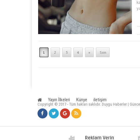
k
y
1
2
3
4
»
Son
Yayın İlkeleri
Künye
iletişim
Copyright © 2017 - Tüm hakları saklıdır. Duygu Haberler | Günce
Reklam Verin