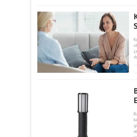
K
K
o
ç
d
E
B
k
g
a