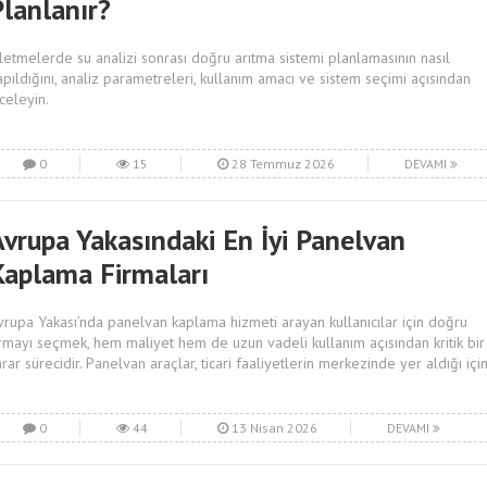
Planlanır?
şletmelerde su analizi sonrası doğru arıtma sistemi planlamasının nasıl
apıldığını, analiz parametreleri, kullanım amacı ve sistem seçimi açısından
nceleyin.
0
15
28 Temmuz 2026
DEVAMI
Avrupa Yakasındaki En İyi Panelvan
Kaplama Firmaları
vrupa Yakası’nda panelvan kaplama hizmeti arayan kullanıcılar için doğru
irmayı seçmek, hem maliyet hem de uzun vadeli kullanım açısından kritik bir
arar sürecidir. Panelvan araçlar, ticari faaliyetlerin merkezinde yer aldığı içi
0
44
13 Nisan 2026
DEVAMI