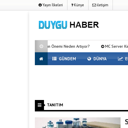
Yayın İlkeleri
Künye
iletişim
lar İçin SEO’nun Önemi Neden Artıyor?
MC Server Kirala Paketleri 
GÜNDEM
DÜNYA
E
TANITIM