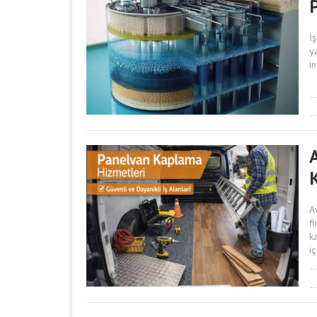
İ
y
i
A
f
k
iç