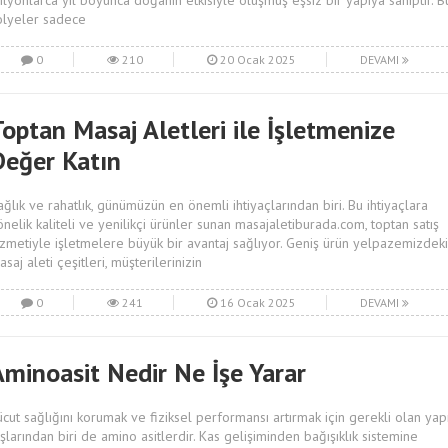
ilyonlarca yıl boyunca doğanın etkisiyle oluşmuş eşsiz bir yapıya sahiptir. B
olyeler sadece
0
210
20 Ocak 2025
DEVAMI
optan Masaj Aletleri ile İşletmenize
Değer Katın
ağlık ve rahatlık, günümüzün en önemli ihtiyaçlarından biri. Bu ihtiyaçlara
önelik kaliteli ve yenilikçi ürünler sunan masajaletiburada.com, toptan satış
izmetiyle işletmelere büyük bir avantaj sağlıyor. Geniş ürün yelpazemizdeki
saj aleti çeşitleri, müşterilerinizin
0
241
16 Ocak 2025
DEVAMI
Aminoasit Nedir Ne İşe Yarar
ücut sağlığını korumak ve fiziksel performansı artırmak için gerekli olan yap
aşlarından biri de amino asitlerdir. Kas gelişiminden bağışıklık sistemine