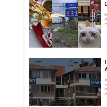
B
K
y
1
ü
h
m