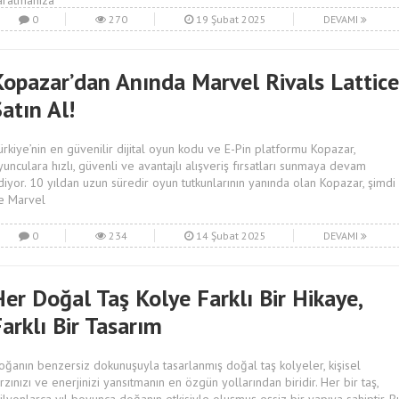
aratmanıza
0
270
19 Şubat 2025
DEVAMI
Kopazar’dan Anında Marvel Rivals Lattice
atın Al!
ürkiye’nin en güvenilir dijital oyun kodu ve E-Pin platformu Kopazar,
yunculara hızlı, güvenli ve avantajlı alışveriş fırsatları sunmaya devam
diyor. 10 yıldan uzun süredir oyun tutkunlarının yanında olan Kopazar, şimdi
e Marvel
0
234
14 Şubat 2025
DEVAMI
er Doğal Taş Kolye Farklı Bir Hikaye,
arklı Bir Tasarım
oğanın benzersiz dokunuşuyla tasarlanmış doğal taş kolyeler, kişisel
arzınızı ve enerjinizi yansıtmanın en özgün yollarından biridir. Her bir taş,