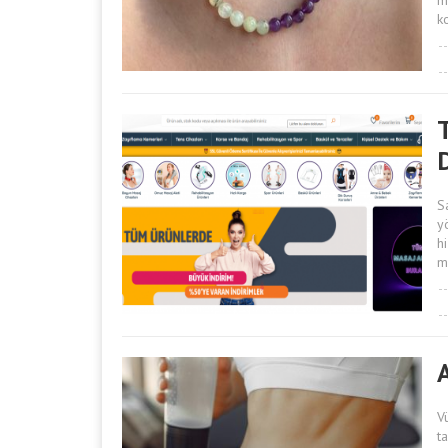
m
k
T
S
y
h
ma
V
t