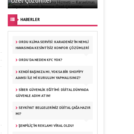
Özel Çözümler
HABERLER
ORDU KLIMA SERVISI: KARADENIZ’IN NEMLI
HAVASINDA KESINTISIZ KONFOR ÇÖZÜMLERI
ORDU’DA NEDEN KFC YOK?
KENDI BAŞINIZA MI, YOKSA BIR SHOPIFY
AJANSI ILE MI KURULUM YAPMALISINIZ?
SIBER GÜVENLIK EĞITIMI: DIJITAL DÜNYADA
GÜVENLE ADIM ATIN!
SEVKIYAT BELGELERINIZ DIJITAL ÇAĞA HAZIR
MI?
ŞENPILIÇ’IN REKLAMI VIRAL OLDU!