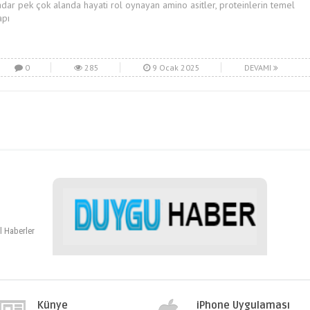
adar pek çok alanda hayati rol oynayan amino asitler, proteinlerin temel
apı
0
285
9 Ocak 2025
DEVAMI
l Haberler
Künye
iPhone Uygulaması