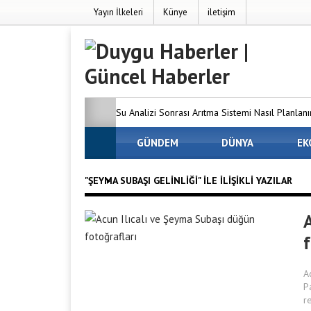
Yayın İlkeleri
Künye
iletişim
Su Analizi Sonrası Arıtma Sistemi Nasıl Planlanı
SEO’nun Önemi Neden Artıyor?
GÜNDEM
DÜNYA
MC Server
EK
Dünyanızı Oluşturun
Avrupa Yakasındaki 
"ŞEYMA SUBAŞI GELINLIĞI" ILE İLIŞIKLI YAZILAR
Firmaları
Osmaniye Evden Eve Nakliyat —
ve Hasarsız Taşıyoruz
f
A
P
r