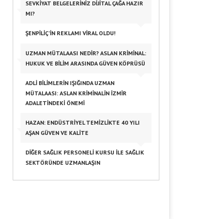
SEVKIYAT BELGELERINIZ DIJITAL ÇAĞA HAZIR
MI?
ŞENPILIÇ’IN REKLAMI VIRAL OLDU!
UZMAN MÜTALAASI NEDIR? ASLAN KRIMINAL:
HUKUK VE BILIM ARASINDA GÜVEN KÖPRÜSÜ
ADLI BILIMLERIN IŞIĞINDA UZMAN
MÜTALAASI: ASLAN KRIMINALIN İZMIR
ADALETINDEKI ÖNEMI
HAZAN: ENDÜSTRIYEL TEMIZLIKTE 40 YILI
AŞAN GÜVEN VE KALITE
DIĞER SAĞLIK PERSONELI KURSU ILE SAĞLIK
SEKTÖRÜNDE UZMANLAŞIN