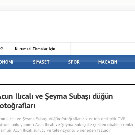
r?
Kurumsal Firmalar İçin
 Kirala Paketleri ile Kendi Minecraft
ONOMİ
SİYASET
SPOR
MAGAZİN
En İyi Panelvan Kaplama
 Osmaniye’de Eşyalarınızı Güvenle
Acun Ilıcalı ve Şeyma Subaşı düğün
otoğrafları
cun Ilıcalı ve Şeyma Subaşı düğün fotoğrafları sizler icin derledik. TV8
atronu ünlü yapımcı Acun Ilıcalı ve Şeyma Subaşı ile çekilen nikahtan renkli
esimler. Acun Ilıcalı sunucu ve televizyoncu 8 seneden fazladır