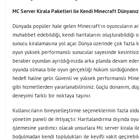
MC Server Kirala Paketleri ile Kendi Minecraft Dünyanız
Dünyada popüler hale gelen Minecraft’ın oyuncuların arka
muhabbet edebildiği, kendi haritalarını oluşturabildiği o
sunucu kiralamasına yol açar. Dünya üzerinde çok fazla 
oyun yüksek performanslı sunucular sayesinde kesintisiz
beraber oyundan ayrıldığınızda arka planda devam eden 
oyunda olmasa bile oyun gerçekliği hüküm sürdüğünden D
hedefi haline gelir. Güvenli ve yüksek performanslı Min
gibi hizmetlerden yararlanabilirsiniz. Güçlü donanım, düş
deneyimi farklı bir noktaya taşınır.
Kullanıcıların bireyselleştirme seçeneklerinin fazla oldu
yönetim paneli de ihtiyaçtır. Haritalandırma dışında oyun
işlemesine yardımcı olacak unsurlara
Mc server kirala
il
boğulmadan kendi toplulukları ile keyifli vakit geçirebil