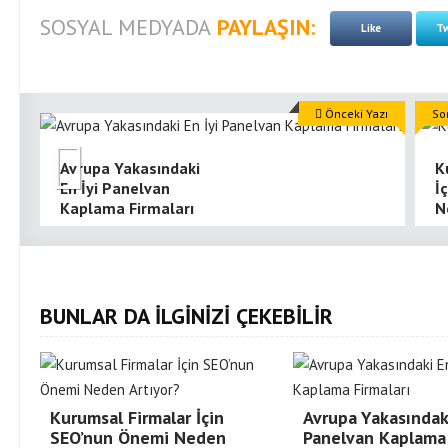
SOSYAL MEDYADA
PAYLAŞIN:
Like
Tw
Önceki Yazı
So
Avrupa Yakasındaki
K
En İyi Panelvan
İ
Kaplama Firmaları
N
BUNLAR DA İLGİNİZİ ÇEKEBİLİR
Kurumsal Firmalar İçin
Avrupa Yakasındaki
SEO’nun Önemi Neden
Panelvan Kaplama