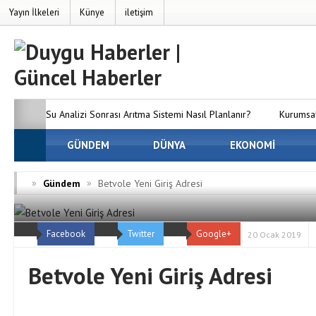
Yayın İlkeleri
Künye
iletişim
Su Analizi Sonrası Arıtma Sistemi Nasıl Planlanır?
Kurumsal
SEO’nun Önemi Neden Artıyor?
GÜNDEM
DÜNYA
MC Server Kirala Paketleri
EKONOMİ
Dünyanızı Oluşturun
Avrupa Yakasındaki En İyi Panelvan 
»
»
Gündem
Betvole Yeni Giriş Adresi
Firmaları
Osmaniye Evden Eve Nakliyat — Osmaniye’de Eşy
Facebook
Twitter
Google+
ve Hasarsız Taşıyoruz
20 Ocak 2019
Betvole Yeni Giriş Adresi