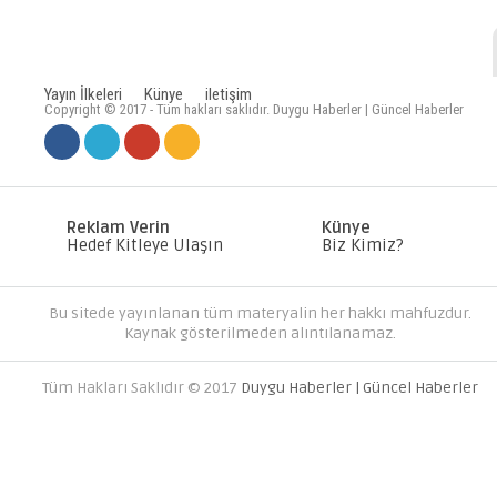
Yayın İlkeleri
Künye
iletişim
Copyright © 2017 - Tüm hakları saklıdır. Duygu Haberler | Güncel Haberler
MC SERVER KIRALA PAKETLERI
DÜNYANIZI OLUŞTURUN
Reklam Verin
Künye
Hedef Kitleye Ulaşın
Biz Kimiz?
Bu sitede yayınlanan tüm materyalin her hakkı mahfuzdur.
Kaynak gösterilmeden alıntılanamaz.
Tüm Hakları Saklıdır © 2017
Duygu Haberler | Güncel Haberler