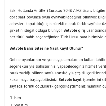
Eski Hollanda Antilleri Curacao 8048 / JAZ lisans bilgiler
dört saat boyunca oyun oynayabileceğiniz biliniyor. Bilg
adresleri kapatıldığı için sürekli olarak farklı sayfal
şirketin illegal olduğu biliniyor.
Betvole giriş
uzantısında
her türlü bahis seçeneğinden Türk Lirası para birimiyle ge
Betvole Bahis Sitesine Nasıl Kayıt Olunur?
Online oyunlarının ve yeni uygulamalarının kullanılabilir
seçenekleriyle bahislerinizi yapabileceğiniz hizmet veri
bırakmadığı bilinen sayfa aracılığıyla çeşitli içeriklerin
kazanmaya başlayabilirsiniz.
Betvole kayıt
işlemlerini si
sayfada formu doldurarak gerçekleştirmeniz mümkün ol
İsim
Soy isim