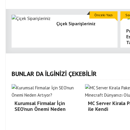
Önceki Yazı
So
Çiçek Siparişleriniz
P
E
T
BUNLAR DA İLGİNİZİ ÇEKEBİLİR
Kurumsal Firmalar İçin
MC Server Kirala P
SEO’nun Önemi Neden
ile Kendi