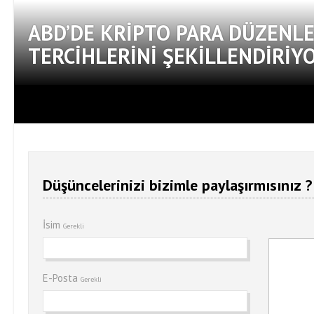
ABD’DE KRIPTO PARA DÜZENL
TERCIHLERINI ŞEKILLENDIRIY
Düşüncelerinizi bizimle paylaşırmısınız ?
İsim
Gerekli
E-Posta
Gerekli