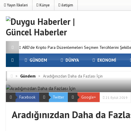
Yayın İlkeleri
Künye
iletişim
ABD’de Kripto Para Düzenlemeleri Seçmen Tercihlerini Şekille
Analizi Sonrası Arıtma Sistemi Nasıl Planlanır?
Kurumsal 
GÜNDEM
DÜNYA
EKONOMİ
SEO’nun Önemi Neden Artıyor?
MC Server Kirala Paketle
»
»
Gündem
Aradığınızdan Daha da Fazlası İçin
Minecraft Dünyanızı Oluşturun
Avrupa Yakasındaki En İy
Firmaları
Facebook
Twitter
Google+
21 Eylül 2019
Aradığınızdan Daha da Fazlas