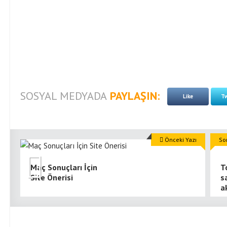
SOSYAL MEDYADA
PAYLAŞIN:
Like
Tw
Önceki Yazı
So
Maç Sonuçları İçin
T
Site Önerisi
s
a