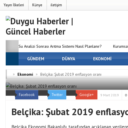
Yayın İlkeleri
Künye
iletişim
Su Analizi Sonrası Arıtma Sistemi Nasıl Planlanır?
Kurumsal
SEO’nun Önemi Neden Artıyor?
GÜNDEM
DÜNYA
MC Server Kirala Paketleri
EKONOMİ
Dünyanızı Oluşturun
Avrupa Yakasındaki En İyi Panelvan 
»
»
Ekonomi
Belçika: Şubat 2019 enflasyon oranı
Firmaları
Osmaniye Evden Eve Nakliyat — Osmaniye’de Eşy
Facebook
Twitter
Google+
ve Hasarsız Taşıyoruz
9 Mart 2019
0
Belçika: Şubat 2019 enflasy
Belçika Ekonomi Bakanlığı tarafından açıklanan verilere