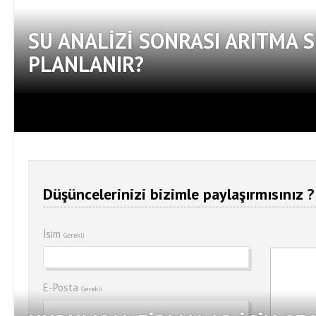
SU ANALIZI SONRASI ARITMA S
PLANLANIR?
Düşüncelerinizi bizimle paylaşırmısınız ?
İsim
Gerekli
E-Posta
Gerekli