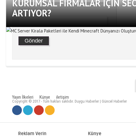
KURUMSAL FIRMALAR İÇIN SE
ARTIYOR?
Web Site
Yayın İlkeleri
Künye
iletişim
Copyright © 2017 - Tüm hakları saklıdır. Duygu Haberler | Güncel Haberler
MC SERVER KIRALA PAKETLERI
DÜNYANIZI OLUŞTURUN
Reklam Verin
Künye