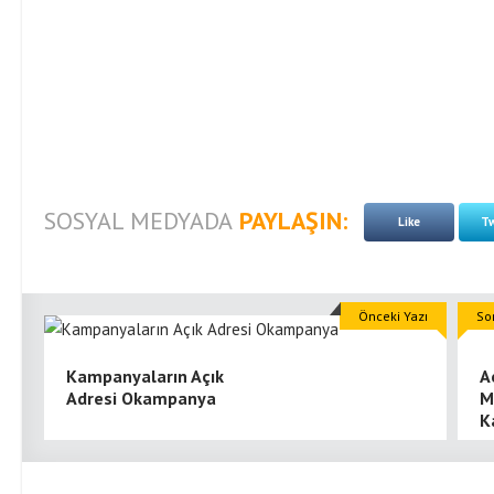
SOSYAL MEDYADA
PAYLAŞIN:
Like
Tw
Önceki Yazı
So
Kampanyaların Açık
A
Adresi Okampanya
M
K