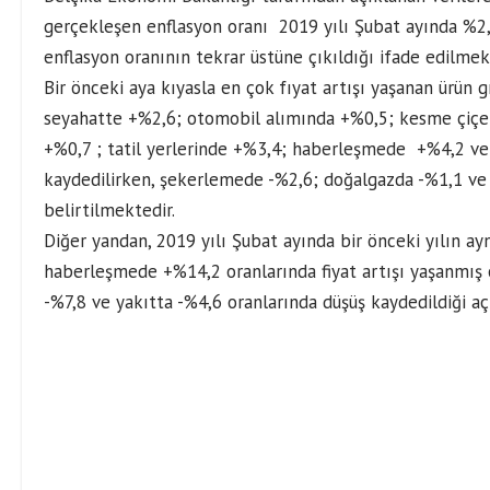
gerçekleşen enflasyon oranı 2019 yılı Şubat ayında %2,
enflasyon oranının tekrar üstüne çıkıldığı ifade edilmek
Bir önceki aya kıyasla en çok fıyat artışı yaşanan ürün g
seyahatte +%2,6; otomobil alımında +%0,5; kesme çiçek
+%0,7 ; tatil yerlerinde +%3,4; haberleşmede +%4,2 ve
kaydedilirken, şekerlemede -%2,6; doğalgazda -%1,1 ve
belirtilmektedir.
Diğer yandan, 2019 yılı Şubat ayında bir önceki yılın 
haberleşmede +%14,2 oranlarında fiyat artışı yaşanmış 
-%7,8 ve yakıtta -%4,6 oranlarında düşüş kaydedildiği aç