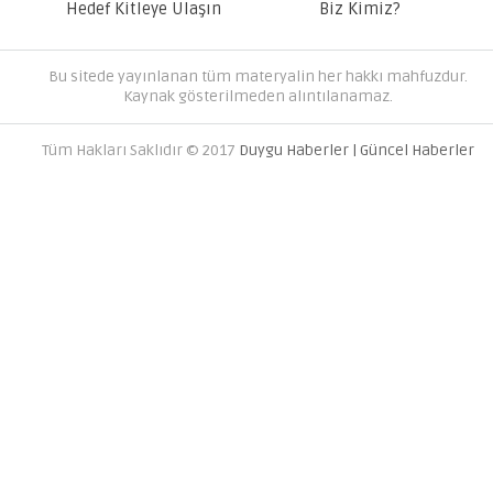
Hedef Kitleye Ulaşın
Biz Kimiz?
Bu sitede yayınlanan tüm materyalin her hakkı mahfuzdur.
Kaynak gösterilmeden alıntılanamaz.
Tüm Hakları Saklıdır © 2017
Duygu Haberler | Güncel Haberler
AVRUPA YAKASINDAKI EN İYI 
FIRMALARI