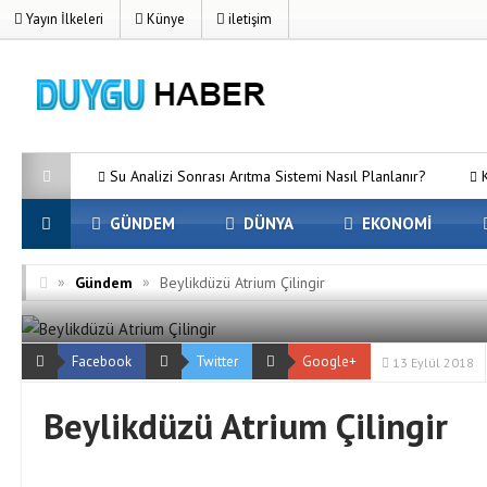
Yayın İlkeleri
Künye
iletişim
Su Analizi Sonrası Arıtma Sistemi Nasıl Planlanır?
Kurumsal 
GÜNDEM
DÜNYA
EKONOMİ
»
»
Gündem
Beylikdüzü Atrium Çilingir
Facebook
Twitter
Google+
13 Eylül 2018
Beylikdüzü Atrium Çilingir