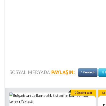
SOSYAL MEDYADA
PAYLAŞIN:
Facebook
T
Önceki Yazı
So
D