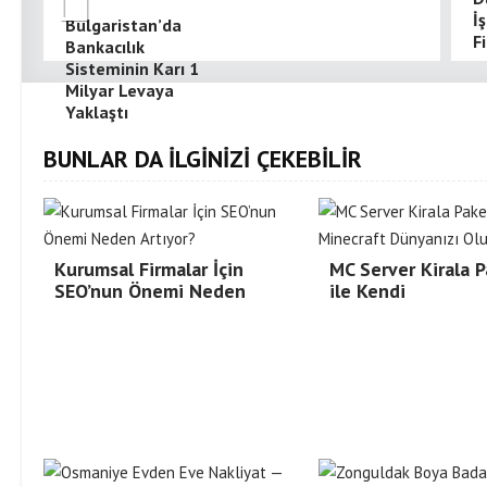
İ
Bulgaristan’da
Fi
Bankacılık
Sisteminin Karı 1
Milyar Levaya
Yaklaştı
BUNLAR DA İLGİNİZİ ÇEKEBİLİR
Kurumsal Firmalar İçin
MC Server Kirala P
SEO’nun Önemi Neden
ile Kendi