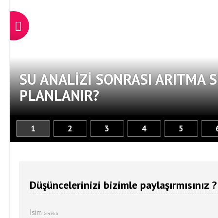
SU ANALIZI SONRASI ARITMA S
PLANLANIR?
1
2
3
4
5
Düşüncelerinizi bizimle paylaşırmısınız ?
İsim
Gerekli