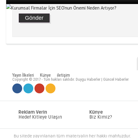
Yayın İlkeleri
Künye
iletişim
Copyright © 2017 - Tüm hakları saklıdır. Duygu Haberler | Güncel Haberler
KURUMSAL FIRMALAR İÇIN SE
ARTIYOR?
Reklam Verin
Künye
Hedef Kitleye Ulaşın
Biz Kimiz?
Bu sitede yayınlanan tüm materyalin her hakkı mahfuzdur.