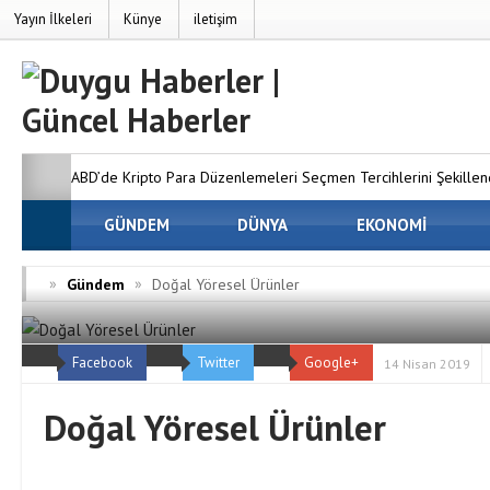
Yayın İlkeleri
Künye
iletişim
ABD’de Kripto Para Düzenlemeleri Seçmen Tercihlerini Şekillend
Analizi Sonrası Arıtma Sistemi Nasıl Planlanır?
GÜNDEM
DÜNYA
EKONOMİ
Kurumsal Fi
Önemi Neden Artıyor?
MC Server Kirala Paketleri ile Kend
»
»
Gündem
Doğal Yöresel Ürünler
Dünyanızı Oluşturun
Avrupa Yakasındaki En İyi Panelvan 
Facebook
Twitter
Google+
Firmaları
14 Nisan 2019
Doğal Yöresel Ürünler