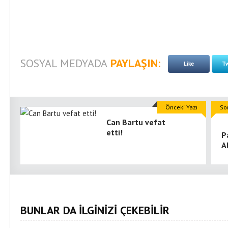
SOSYAL MEDYADA
PAYLAŞIN:
Like
Tw
Önceki Yazı
So
Can Bartu vefat
etti!
P
A
BUNLAR DA İLGİNİZİ ÇEKEBİLİR