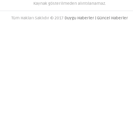
Kaynak gösterilmeden alıntılanamaz.
Tüm Hakları Saklıdır © 2017
Duygu Haberler | Güncel Haberler
MC SERVER KIRALA PAKETLERI
DÜNYANIZI OLUŞTURUN