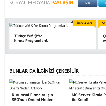
SOSYAL MEDYADA
PAYLAŞIN:
Like
Tw
Önceki Yazı
So
Türkçe Wifi Şifre
Ç
Kırma Programları!.
A
BUNLAR DA İLGİNİZİ ÇEKEBİLİR
Kurumsal Firmalar İçin
MC Server Kirala P
SEO’nun Önemi Neden
ile Kendi