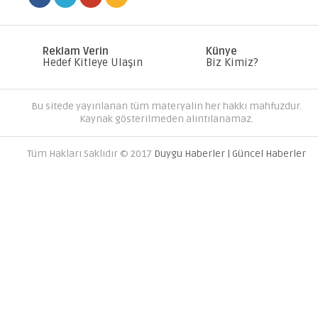
Reklam Verin
Künye
Hedef Kitleye Ulaşın
Biz Kimiz?
Bu sitede yayınlanan tüm materyalin her hakkı mahfuzdur.
AVRUPA YAKASINDAKI EN İYI 
Kaynak gösterilmeden alıntılanamaz.
FIRMALARI
Tüm Hakları Saklıdır © 2017
Duygu Haberler | Güncel Haberler