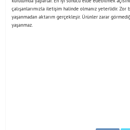
kurulumda yaparlar. En iyi sonucu elde edebilmek açısın
çalışanlarımızla iletişim halinde olmanız yeterlidir. Zor
yaşanmadan aktarım gerçekleşir. Ürünler zarar görmediğ
yaşanmaz.