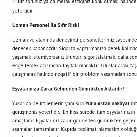
Bir sorunuz ya da merak ettiğiniz konu olması halinde
yeterlidir.
Uzman Personel İle Sıfır Risk!
Uzman ve alanında deneyimli personellerimiz sayesinde 
denecek kadar azdır. Sigorta yaptırmanıza gerek kalmad
yaşamak istemiyorsanız ürünleri sigortalatmak, daha son
engellemek açısından faydalı olacaktır. Uluslar arası taş
çalışmanız halinde negatif bir problem yaşamadan sonuçl
Eşyalarınıza Zarar Gelmeden Gümrükten Aktarılır!
Yukarıda belirtilenlerin yanı sıra
Yunanistan nakliyat
ih
görüşmeniz yeterlidir. En kısa sürede tüm eşyalarınızı
amaçlanır. Eşyalarınız zarar görmeden gümrükten geçer.
aşamalar tamamlanır. Kapıda teslimat hizmetimiz olduğu