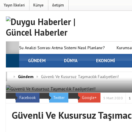
Yayın İlkeleri
Künye
iletişim
Su Analizi Sonrası Arıtma Sistemi Nasıl Planlanır?
Kurumsal
SEO’nun Önemi Neden Artıyor?
GÜNDEM
DÜNYA
MC Server Kirala Paketleri
EKONOMİ
Dünyanızı Oluşturun
Avrupa Yakasındaki En İyi Panelvan 
»
»
Gündem
Güvenli Ve Kusursuz Taşımacılık Faaliyetleri!
Firmaları
Osmaniye Evden Eve Nakliyat — Osmaniye’de Eşy
Facebook
Twitter
Google+
ve Hasarsız Taşıyoruz
5 Mart 2020
1
Güvenli Ve Kusursuz Taşımacıl