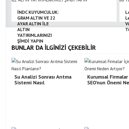
İNDC KUYUMCULUK:
L
GRAM ALTIN VE 22
L
AYAR ALTIN İLE
V
ALTIN
T
YATIRIMLARINIZI
ŞİMDİ YAPIN
BUNLAR DA İLGİNİZİ ÇEKEBİLİR
Su Analizi Sonrası Arıtma
Kurumsal Firmalar 
Sistemi Nasıl
SEO’nun Önemi N