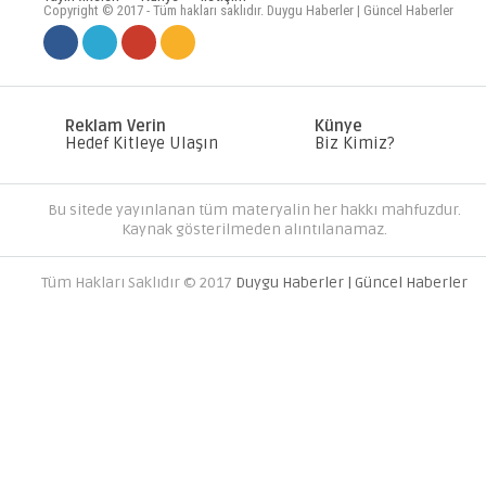
Copyright © 2017 - Tüm hakları saklıdır. Duygu Haberler | Güncel Haberler
MC SERVER KIRALA PAKETLERI
DÜNYANIZI OLUŞTURUN
Reklam Verin
Künye
Hedef Kitleye Ulaşın
Biz Kimiz?
Bu sitede yayınlanan tüm materyalin her hakkı mahfuzdur.
Kaynak gösterilmeden alıntılanamaz.
Tüm Hakları Saklıdır © 2017
Duygu Haberler | Güncel Haberler