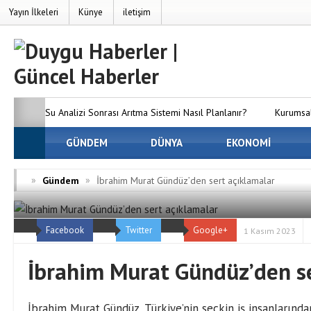
Yayın İlkeleri
Künye
iletişim
Su Analizi Sonrası Arıtma Sistemi Nasıl Planlanır?
Kurumsal
SEO’nun Önemi Neden Artıyor?
GÜNDEM
DÜNYA
MC Server Kirala Paketleri
EKONOMİ
Dünyanızı Oluşturun
Avrupa Yakasındaki En İyi Panelvan 
»
»
Gündem
İbrahim Murat Gündüz’den sert açıklamalar
Firmaları
Osmaniye Evden Eve Nakliyat — Osmaniye’de Eşy
Facebook
Twitter
Google+
ve Hasarsız Taşıyoruz
1 Kasım 2023
İbrahim Murat Gündüz’den se
İbrahim Murat Gündüz, Türkiye’nin seçkin iş insanlarınd