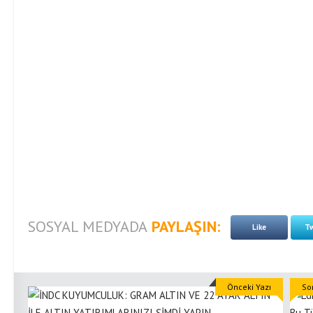
SOSYAL MEDYADA
PAYLAŞIN:
Like
Tw
Önceki Yazı
So