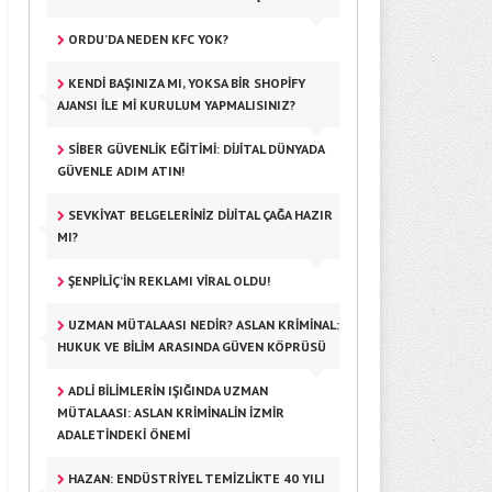
ORDU’DA NEDEN KFC YOK?
KENDI BAŞINIZA MI, YOKSA BIR SHOPIFY
AJANSI ILE MI KURULUM YAPMALISINIZ?
SIBER GÜVENLIK EĞITIMI: DIJITAL DÜNYADA
GÜVENLE ADIM ATIN!
SEVKIYAT BELGELERINIZ DIJITAL ÇAĞA HAZIR
MI?
ŞENPILIÇ’IN REKLAMI VIRAL OLDU!
UZMAN MÜTALAASI NEDIR? ASLAN KRIMINAL:
HUKUK VE BILIM ARASINDA GÜVEN KÖPRÜSÜ
ADLI BILIMLERIN IŞIĞINDA UZMAN
MÜTALAASI: ASLAN KRIMINALIN İZMIR
ADALETINDEKI ÖNEMI
HAZAN: ENDÜSTRIYEL TEMIZLIKTE 40 YILI