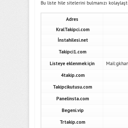
Bu liste hile sitelerini bulmanızı kolaylaşt
Adres
KralTakipci.com
İnstahilesi.net
Takipci1.com
Listeye eklenmek için
Mail:gkha
4takip.com
Takipcikutusu.com
Panelinsta.com
Begeni.vip
Trtakip.com