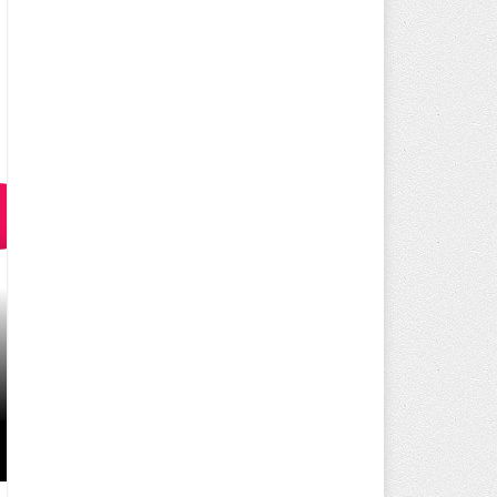
MC SERVER KIRALA PAKETLERI 
DÜNYANIZI OLUŞTURUN