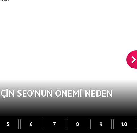
ÇIN SEO’NUN ÖNEMI NEDEN
5
6
7
8
9
10