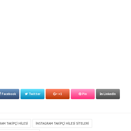
Facebook
Twitter
+1
Pin
LinkedIn
AM TAKIPÇI HILESI
INSTAGRAM TAKIPÇI HILESI SITELERI