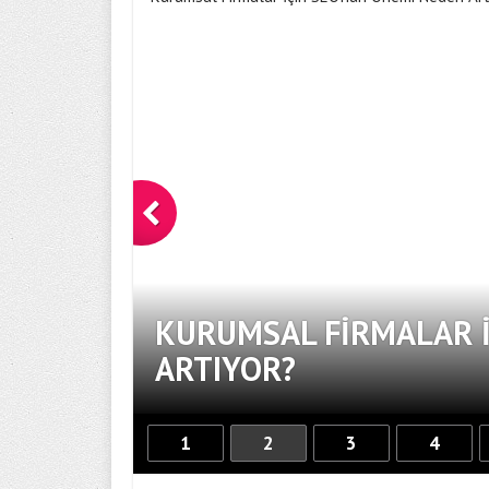
KURUMSAL FIRMALAR İ
ARTIYOR?
1
2
3
4