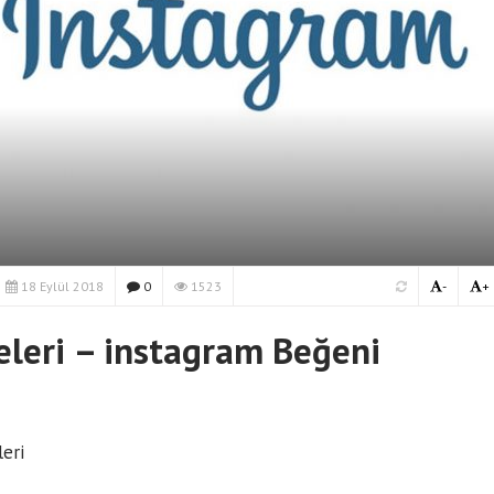
18 Eylül 2018
0
1523
-
+
eleri – instagram Beğeni
leri