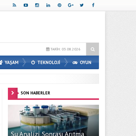
yanızı Oluşturun
Avrupa Yakasındaki En İyi Panelvan Kaplama Firma
TARİH: 03.08.2026
YAŞAM
TEKNOLOJİ
OYUN
SON HABERLER
Su Analizi Sonrası Arıtma