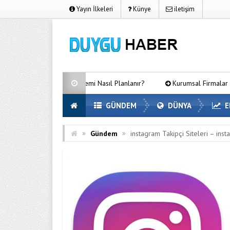
Yayın İlkeleri
Künye
iletişim
ıtma Sistemi Nasıl Planlanır?
Kurumsal Firmalar İçin SEO’nun Önemi
GÜNDEM
DÜNYA
E
»
»
Gündem
instagram Takipçi Siteleri – ins