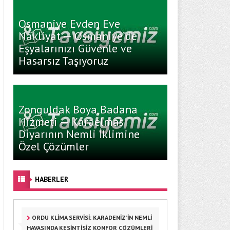
Osmaniye Evden Eve
Nakliyat — Osmaniye’de
Eşyalarınızı Güvenle ve
Hasarsız Taşıyoruz
Zonguldak Boya Badana
Hizmeti — Karaelmas
Diyarının Nemli İklimine
Özel Çözümler
HABERLER
ORDU KLIMA SERVISI: KARADENIZ’IN NEMLI
HAVASINDA KESINTISIZ KONFOR ÇÖZÜMLERI