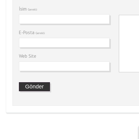
İsim
Gerekli
E-Posta
Gerekli
Web Site