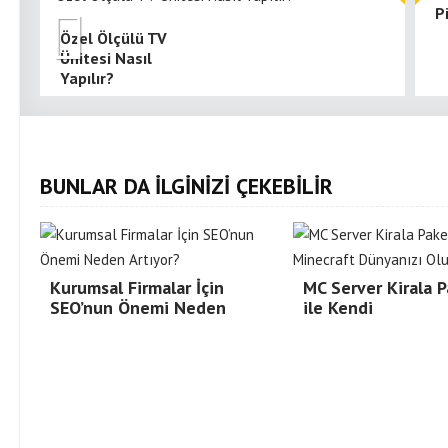
P
Özel Ölçülü TV
Ünitesi Nasıl
Yapılır?
BUNLAR DA İLGİNİZİ ÇEKEBİLİR
Kurumsal Firmalar İçin
MC Server Kirala P
SEO’nun Önemi Neden
ile Kendi