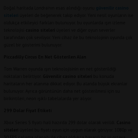
Doğal haritada Londra’nın esas alındığı oyunu
güvenilir casino
siteleri
üyeleri de beğenerek takip ediyor. Yeni nesil oyunların ise
oldukça etkileyici farkları bulunuyor. bu oyunlarda ışın izleme
teknolojisi
casino siteleri
üyeleri ve diğer oyun severler
tarafından çok seviliyor. Yeni cihaz ile bu teknolojinin oyunda çok
güzel bir gösterimi bulunuyor.
Piccadilly Circus En Net Gösterilen Alan
Tom Warren oyunda ışın teknolojisinin en net gösterildiği
noktaları belirtiyor.
Güvenilir casino siteleri
bu konuda
haritaların her alanına dikkat ediyor. Bu alanda büyük ekranlar
bulunuyor. Ayrıca görüntünün daha net gösterilmesi için su
birikintileri, neon ışıklı tabelalarda yer alıyor.
299 Dolar Fiyat Etiketi
Xbox Series S fiyatı hali hazırda 299 dolar olarak verildi.
Casino
siteleri
üyeleri bu fiyatı oyun için uygun olarak görüyor. 1080p ve
30 FPS çalışma olanağı ile cihaz oldukça başarılı bir işi ortaya