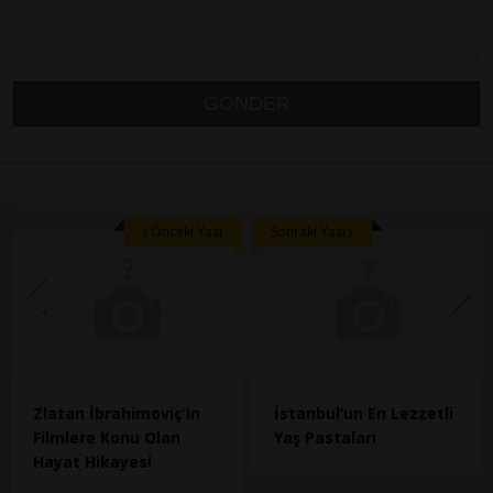
Önceki Yazı
Sonraki Yazı
Zlatan İbrahimoviç’in
İstanbul’un En Lezzetli
Filmlere Konu Olan
Yaş Pastaları
Hayat Hikayesi