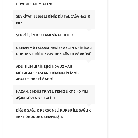
GÜVENLE ADIM ATIN!
SEVKIYAT BELGELERINIZ DIJITAL ÇAĞA HAZIR
MI?
ŞENPILIÇ’IN REKLAMI VIRAL OLDU!
UZMAN MÜTALAASI NEDIR? ASLAN KRIMINAL:
HUKUK VE BILIM ARASINDA GÜVEN KÖPRÜSÜ
ADLI BILIMLERIN IŞIĞINDA UZMAN
MÜTALAASI: ASLAN KRIMINALIN İZMIR
ADALETINDEKI ÖNEMI
HAZAN: ENDÜSTRIYEL TEMIZLIKTE 40 YILI
AŞAN GÜVEN VE KALITE
DIĞER SAĞLIK PERSONELI KURSU ILE SAĞLIK
SEKTÖRÜNDE UZMANLAŞIN