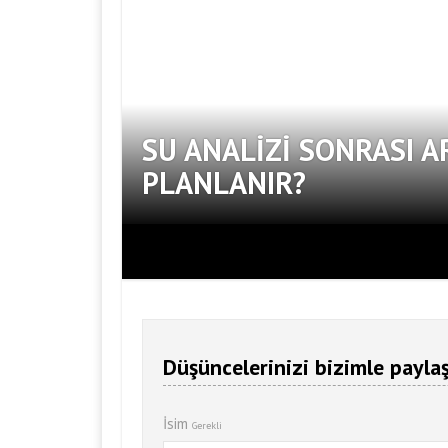
SU ANALIZI SONRASI A
PLANLANIR?
Düşüncelerinizi bizimle paylaş
İsim
Gerekli