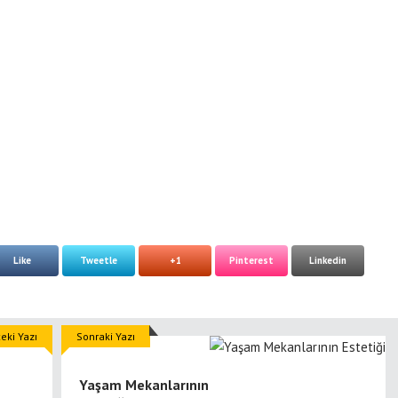
Like
Tweetle
+1
Pinterest
Linkedin
eki Yazı
Sonraki Yazı
Yaşam Mekanlarının