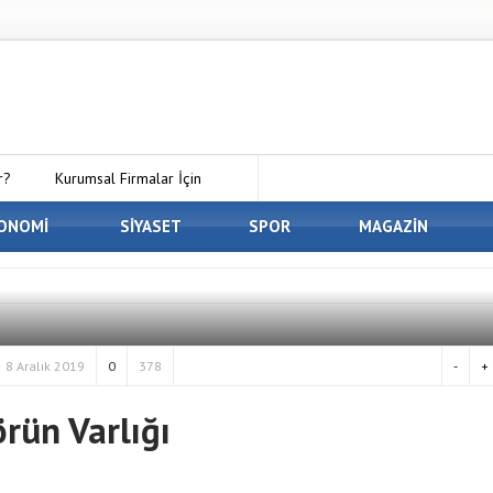
r?
Kurumsal Firmalar İçin
 Kirala Paketleri ile Kendi Minecraft
ONOMİ
SİYASET
SPOR
MAGAZİN
En İyi Panelvan Kaplama
 Osmaniye’de Eşyalarınızı Güvenle
8 Aralık 2019
0
378
-
+
rün Varlığı