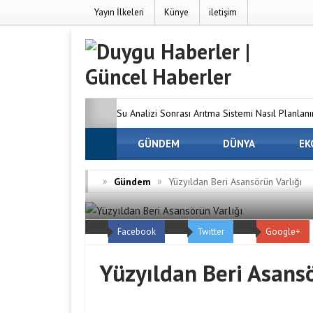
Yayın İlkeleri
Künye
iletişim
Su Analizi Sonrası Arıtma Sistemi Nasıl Planlanı
SEO’nun Önemi Neden Artıyor?
GÜNDEM
DÜNYA
MC Server
EK
Dünyanızı Oluşturun
Avrupa Yakasındaki 
»
»
Gündem
Yüzyıldan Beri Asansörün Varlığı
Firmaları
Osmaniye Evden Eve Nakliyat —
Facebook
Twitter
Google+
ve Hasarsız Taşıyoruz
Yüzyıldan Beri Asansö