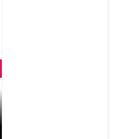
SU ANALIZI SONRASI ARITMA SI
PLANLANIR?