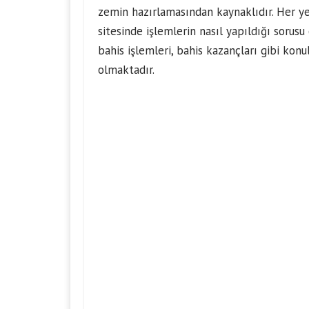
zemin hazırlamasından kaynaklıdır. Her ye
sitesinde işlemlerin nasıl yapıldığı sorusu 
bahis işlemleri, bahis kazançları gibi kon
olmaktadır.