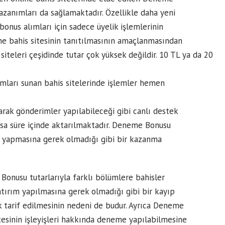
zanımları da sağlamaktadır. Özellikle daha yeni
bonus alımları için sadece üyelik işlemlerinin
ine bahis sitesinin tanıtılmasının amaçlanmasından
siteleri
çeşidinde tutar çok yüksek değildir. 10 TL ya da 20
ları sunan bahis sitelerinde işlemler hemen
arak gönderimler yapılabileceği gibi canlı destek
sa süre içinde aktarılmaktadır. Deneme Bonusu
em yapmasına gerek olmadığı gibi bir kazanma
Bonusu tutarlarıyla farklı bölümlere bahisler
yatırım yapılmasına gerek olmadığı gibi bir kayıp
 tarif edilmesinin nedeni de budur. Ayrıca Deneme
itesinin işleyişleri hakkında deneme yapılabilmesine