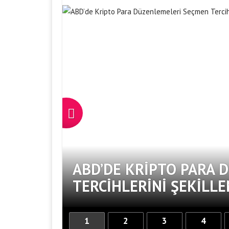
ILE MI
ABD’DE KRIPTO PARA 
TERCIHLERINI ŞEKILL
1
2
3
4