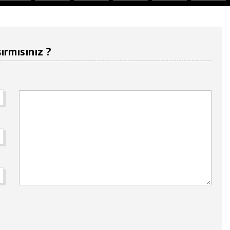
ırmısınız ?