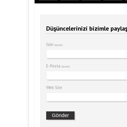
Düşüncelerinizi bizimle paylaş
İsim
Gerekli
E-Posta
Gerekli
Web Site