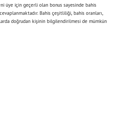
ni üye için geçerli olan bonus sayesinde bahis
cevaplanmaktadır. Bahis çeşitliliği, bahis oranları,
ularda doğrudan kişinin bilgilendirilmesi de mümkün