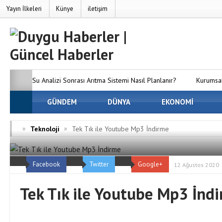
Yayın İlkeleri
Künye
iletişim
Su Analizi Sonrası Arıtma Sistemi Nasıl Planlanır?
Kurumsal
SEO’nun Önemi Neden Artıyor?
GÜNDEM
DÜNYA
MC Server Kirala Paketleri
EKONOMİ
Dünyanızı Oluşturun
Avrupa Yakasındaki En İyi Panelvan 
»
»
Teknoloji
Tek Tık ile Youtube Mp3 İndirme
Firmaları
Osmaniye Evden Eve Nakliyat — Osmaniye’de Eşy
Facebook
Twitter
Google+
ve Hasarsız Taşıyoruz
12 Ağustos 2020
Tek Tık ile Youtube Mp3 İnd