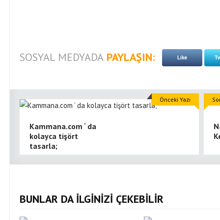
SOSYAL MEDYADA
PAYLAŞIN:
Like
Tw
Önceki Yazı
So
Kammana.com ‘ da
N
kolayca tişört
K
tasarla;
BUNLAR DA İLGİNİZİ ÇEKEBİLİR