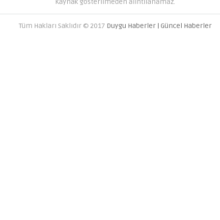
Kaynak gösterilmeden alıntılanamaz.
Tüm Hakları Saklıdır © 2017
Duygu Haberler | Güncel Haberler
AVRUPA YAKASINDAKI EN İYI 
FIRMALARI