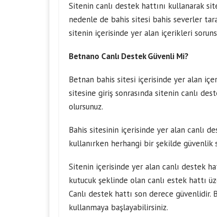
Sitenin canlı destek hattını kullanarak si
nedenle de bahis sitesi bahis severler tara
sitenin içerisinde yer alan içerikleri soru
Betnano Canlı Destek Güvenli Mi?
Betnan bahis sitesi içerisinde yer alan içe
sitesine giriş sonrasında sitenin canlı 
olursunuz.
Bahis sitesinin içerisinde yer alan canlı 
kullanırken herhangi bir şekilde güvenlik s
Sitenin içerisinde yer alan canlı destek ha
kutucuk şeklinde olan canlı estek hattı üze
Canlı destek hattı son derece güvenlidir. B
kullanmaya başlayabilirsiniz.