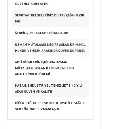
GÜVENLE ADIM ATIN!
SEVKIYAT BELGELERINIZ DIJITAL ÇAĞA HAZIR
MI?
ŞENPILIÇ’IN REKLAMI VIRAL OLDU!
UZMAN MÜTALAASI NEDIR? ASLAN KRIMINAL:
HUKUK VE BILIM ARASINDA GÜVEN KÖPRÜSÜ
ADLI BILIMLERIN IŞIĞINDA UZMAN
MÜTALAASI: ASLAN KRIMINALIN İZMIR
ADALETINDEKI ÖNEMI
HAZAN: ENDÜSTRIYEL TEMIZLIKTE 40 YILI
AŞAN GÜVEN VE KALITE
DIĞER SAĞLIK PERSONELI KURSU ILE SAĞLIK
SEKTÖRÜNDE UZMANLAŞIN