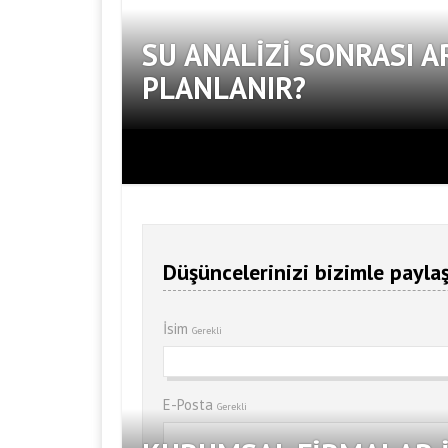
SU ANALIZI SONRASI A
PLANLANIR?
Düşüncelerinizi bizimle paylaş
İsim
Gerekli
E-Posta
Gerekli