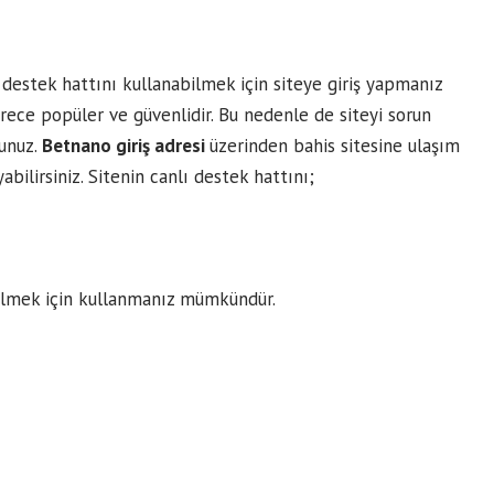
ı destek hattını kullanabilmek için siteye giriş yapmanız
rece popüler ve güvenlidir. Bu nedenle de siteyi sorun
unuz.
Betnano
giriş adresi
üzerinden bahis sitesine ulaşım
bilirsiniz. Sitenin canlı destek hattını;
bilmek için kullanmanız mümkündür.