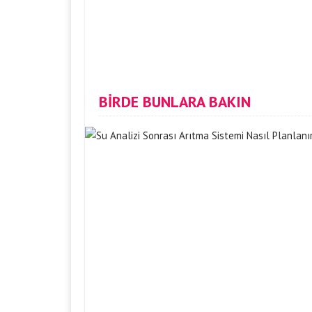
BİRDE BUNLARA BAKIN