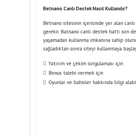
Betnano Canlı Destek Nasıl Kullanılır?
Betnano sitesinin içerisinde yer alan canl
gerekir. Batnano canlı destek hattı son de
yaşamadan kullanma imkanına sahip olurs
sağladıktan sonra siteyi kullanmaya başlaya
Yatırım ve çekim sorgulaması için
Bonus talebi vermek için
Oyunlar ve bahisler hakkında bilgi ala