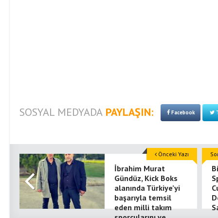
SOSYAL MEDYADA
PAYLAŞIN:
Facebook
T
Önceki Yazı
So
İbrahim Murat
B
Gündüz, Kick Boks
S
alanında Türkiye’yi
C
başarıyla temsil
D
eden milli takım
S
sporcularını ve