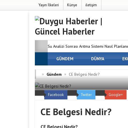
Yayın İlkeleri
Künye
iletişim
Su Analizi Sonrası Arıtma Sistemi Nasıl Planlanı
SEO’nun Önemi Neden Artıyor?
GÜNDEM
DÜNYA
MC Server
EK
Dünyanızı Oluşturun
Avrupa Yakasındaki 
»
»
Gündem
CE Belgesi Nedir?
Firmaları
Osmaniye Evden Eve Nakliyat —
Facebook
Twitter
Google+
ve Hasarsız Taşıyoruz
CE Belgesi Nedir?
CE Belgesi Nedir?