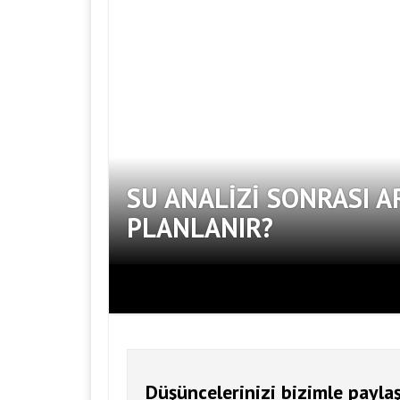
SU ANALIZI SONRASI A
PLANLANIR?
Düşüncelerinizi bizimle paylaş