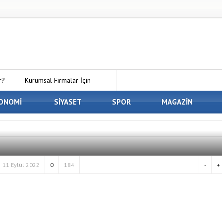
r?
Kurumsal Firmalar İçin
 Kirala Paketleri ile Kendi Minecraft
ONOMİ
SİYASET
SPOR
MAGAZİN
En İyi Panelvan Kaplama
 Osmaniye’de Eşyalarınızı Güvenle
11 Eylül 2022
0
184
-
+