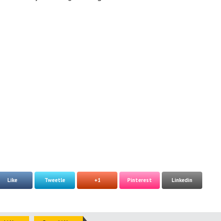
Like
Tweetle
+1
Pinterest
Linkedin