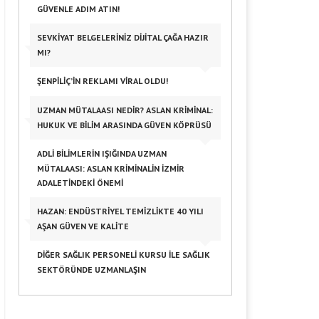
GÜVENLE ADIM ATIN!
SEVKIYAT BELGELERINIZ DIJITAL ÇAĞA HAZIR
MI?
ŞENPILIÇ’IN REKLAMI VIRAL OLDU!
UZMAN MÜTALAASI NEDIR? ASLAN KRIMINAL:
HUKUK VE BILIM ARASINDA GÜVEN KÖPRÜSÜ
ADLI BILIMLERIN IŞIĞINDA UZMAN
MÜTALAASI: ASLAN KRIMINALIN İZMIR
ADALETINDEKI ÖNEMI
HAZAN: ENDÜSTRIYEL TEMIZLIKTE 40 YILI
AŞAN GÜVEN VE KALITE
DIĞER SAĞLIK PERSONELI KURSU ILE SAĞLIK
SEKTÖRÜNDE UZMANLAŞIN