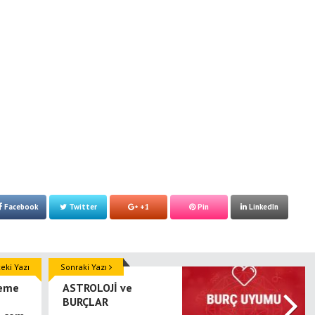
Facebook
Twitter
+1
Pin
LinkedIn
ki Yazı
Sonraki Yazı
leme
ASTROLOJİ ve
BURÇLAR