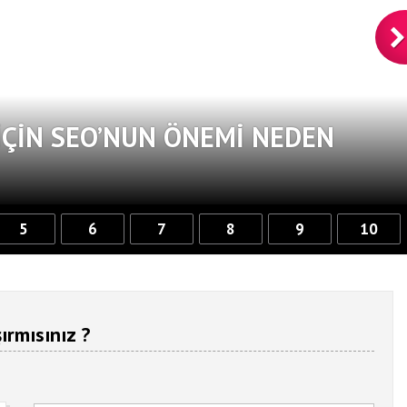
ÇIN SEO’NUN ÖNEMI NEDEN
5
6
7
8
9
10
ırmısınız ?