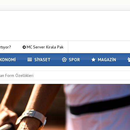
Server Kirala Paketleri ile Kendi Minecraft Dünyanızı Oluşturun
Av
KONOMİ
SİYASET
SPOR
MAGAZİN
an Form Özellikleri