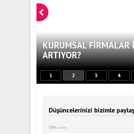
KURUMSAL FIRMALAR İ
ARTIYOR?
1
2
3
4
Düşüncelerinizi bizimle paylaş
İsim
Gerekli