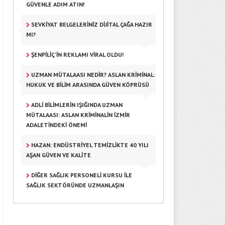
GÜVENLE ADIM ATIN!
SEVKIYAT BELGELERINIZ DIJITAL ÇAĞA HAZIR
MI?
ŞENPILIÇ’IN REKLAMI VIRAL OLDU!
UZMAN MÜTALAASI NEDIR? ASLAN KRIMINAL:
HUKUK VE BILIM ARASINDA GÜVEN KÖPRÜSÜ
ADLI BILIMLERIN IŞIĞINDA UZMAN
MÜTALAASI: ASLAN KRIMINALIN İZMIR
ADALETINDEKI ÖNEMI
HAZAN: ENDÜSTRIYEL TEMIZLIKTE 40 YILI
AŞAN GÜVEN VE KALITE
DIĞER SAĞLIK PERSONELI KURSU ILE
SAĞLIK SEKTÖRÜNDE UZMANLAŞIN