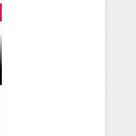
MC SERVER KIRALA PAKETLERI 
DÜNYANIZI OLUŞTURUN