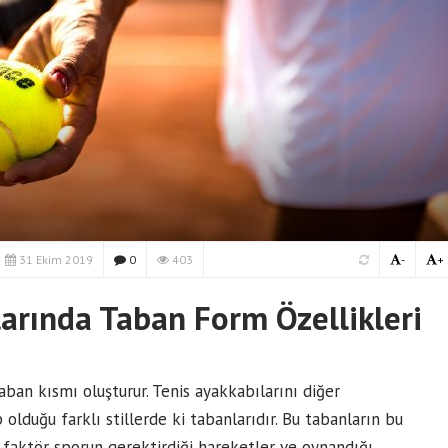
31 Ekim 2019
0
403
-
+
arında Taban Form Özellikleri
ban kısmı oluşturur. Tenis ayakkabılarını diğer
 olduğu farklı stillerde ki tabanlarıdır. Bu tabanların bu
 faktör sporun gerektirdiği hareketler ve oynandığı