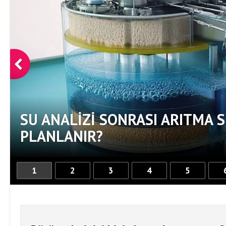
SU ANALIZI SONRASI ARITMA S
PLANLANIR?
1
2
3
4
5