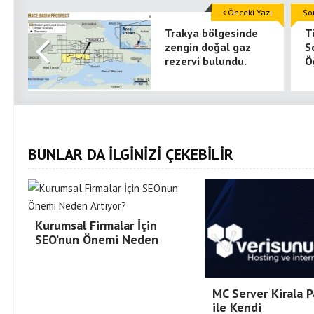
Önceki Yazı
So
Trakya bölgesinde
T
zengin doğal gaz
S
rezervi bulundu.
Ö
BUNLAR DA İLGİNİZİ ÇEKEBİLİR
Kurumsal Firmalar İçin
SEO’nun Önemi Neden
MC Server Kirala P
ile Kendi