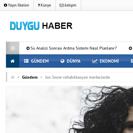
Yayın İlkeleri
Künye
iletişim
Su Analizi Sonrası Arıtma Sistemi Nasıl Planlanır?
Kurumsal Fir
GÜNDEM
DÜNYA
EKONOMİ
»
»
Gündem
Jon Snow rehabilitasyon merkezinde