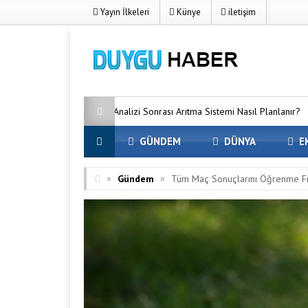
Yayın İlkeleri
Künye
iletişim
Su Analizi Sonrası Arıtma Sistemi Nasıl Planlanır?
Kurumsal Fir
GÜNDEM
DÜNYA
E
»
»
Gündem
Tüm Maç Sonuçlarını Öğrenme Fı