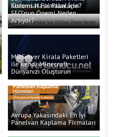
Sistemi Nasıl Planlanır?
Kurumsal Firmalar İçin
SEO’nun Önemi Neden
Artıyor?
MC Server Kirala Paketleri
ile Kendi Minecraft
Dünyanızı Oluşturun
Avrupa Yakasındaki En İyi
Panelvan Kaplama Firmaları