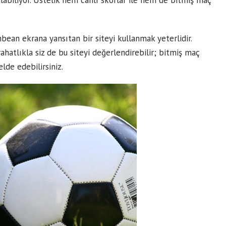
alabiliyor. Üstelik hem canlı skorlar ile hem de bitmiş
maç
bean ekrana yansıtan bir siteyi kullanmak yeterlidir.
hatlıkla siz de bu siteyi değerlendirebilir; bitmiş maç
elde edebilirsiniz.