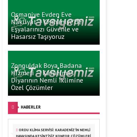
Osmaniye Evden Eve
Nakliyat — Osmaniye’de
Eşyalarınızı Güvenle ve
Hasarsız Taşıyoruz
Zonguldak Boya Badana
Hizmeti — Karaelmas
Diyarının Nemli İklimine
Özel Çözümler
HABERLER
ORDU KLIMA SERVISI: KARADENIZ’IN NEMLI
HAVASINDA KESINTISIZ KONFOR ÇÖZÜMLERI