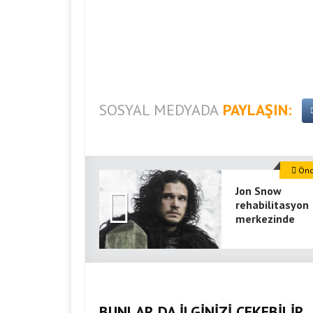
SOSYAL MEDYADA
PAYLAŞIN:
Önce
Jon Snow
rehabilitasyon
merkezinde
BUNLAR DA İLGİNİZİ ÇEKEBİLİR