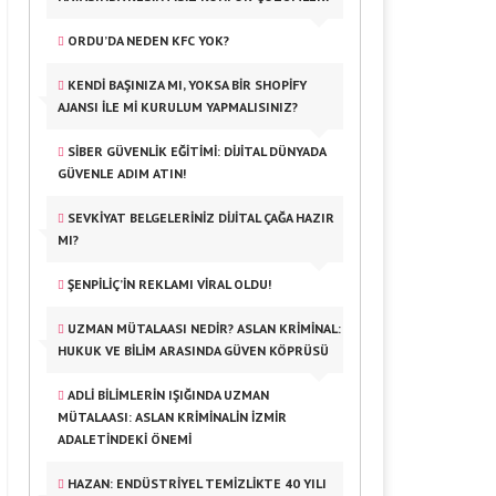
ORDU’DA NEDEN KFC YOK?
KENDI BAŞINIZA MI, YOKSA BIR SHOPIFY
AJANSI ILE MI KURULUM YAPMALISINIZ?
SIBER GÜVENLIK EĞITIMI: DIJITAL DÜNYADA
GÜVENLE ADIM ATIN!
SEVKIYAT BELGELERINIZ DIJITAL ÇAĞA HAZIR
MI?
ŞENPILIÇ’IN REKLAMI VIRAL OLDU!
UZMAN MÜTALAASI NEDIR? ASLAN KRIMINAL:
HUKUK VE BILIM ARASINDA GÜVEN KÖPRÜSÜ
ADLI BILIMLERIN IŞIĞINDA UZMAN
MÜTALAASI: ASLAN KRIMINALIN İZMIR
ADALETINDEKI ÖNEMI
HAZAN: ENDÜSTRIYEL TEMIZLIKTE 40 YILI