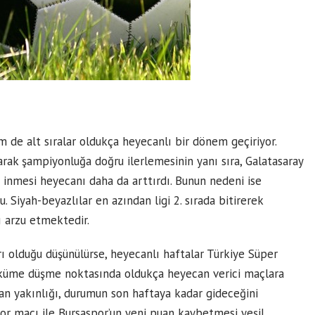
 de alt sıralar oldukça heyecanlı bir dönem geçiriyor.
arak şampiyonluğa doğru ilerlemesinin yanı sıra, Galatasaray
’e inmesi heyecanı daha da arttırdı. Bunun nedeni ise
 Siyah-beyazlılar en azından ligi 2. sırada bitirerek
 arzu etmektedir.
rı olduğu düşünülürse, heyecanlı haftalar Türkiye Süper
 da küme düşme noktasında oldukça heyecan verici maçlara
uan yakınlığı, durumun son haftaya kadar gideceğini
or maçı
ile Bursaspor’un yeni puan kaybetmesi yeşil