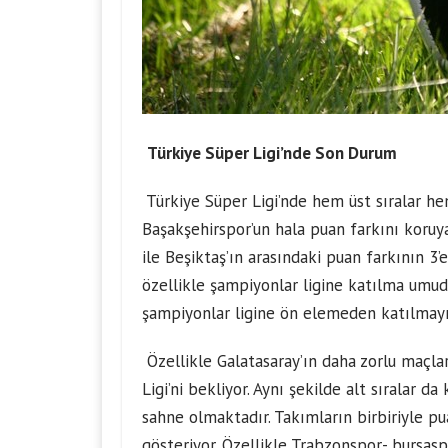
Türkiye Süper Ligi’nde Son Durum
Türkiye Süper Ligi’nde hem üst sıralar hem
Başakşehirspor’un hala puan farkını koruy
ile Beşiktaş’ın arasındaki puan farkının 3
özellikle şampiyonlar ligine katılma umudu.
şampiyonlar ligine ön elemeden katılmayı
Özellikle Galatasaray’ın daha zorlu maçla
Ligi’ni bekliyor. Aynı şekilde alt sıralar
sahne olmaktadır. Takımların birbiriyle p
gösteriyor. Özellikle Trabzonspor-
bursasp