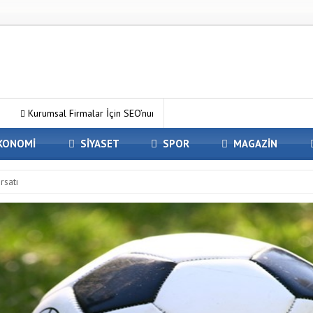
malar İçin SEO’nun Önemi Neden Artıyor?
MC Server Kirala Paketler
KONOMİ
SİYASET
SPOR
MAGAZİN
rsatı