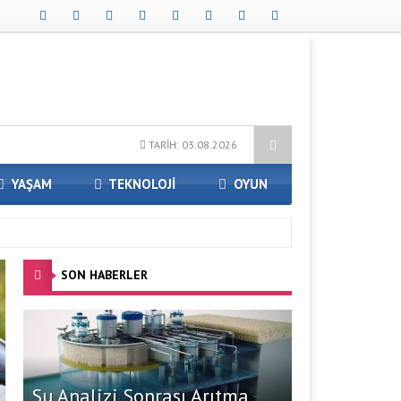
i ile Kendi Minecraft Dünyanızı Oluşturun
Avrupa Yakasındaki En İy
TARİH: 03.08.2026
YAŞAM
TEKNOLOJİ
OYUN
SON HABERLER
Su Analizi Sonrası Arıtma