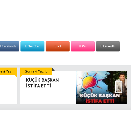
Facebook
Twitter
+1
Pin
LinkedIn
ki Yazı
Sonraki Yazı
KÜÇÜK BAŞKAN
İSTİFA ETTİ