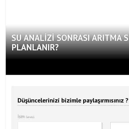
SU ANALIZI SONRASI ARITMA S
PLANLANIR?
Düşüncelerinizi bizimle paylaşırmısınız ?
İsim
Gerekli