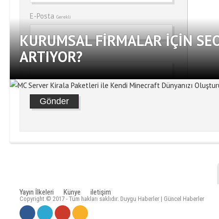
E-Posta
Gerekli
KURUMSAL FIRMALAR İÇIN SE
ARTIYOR?
Web Site
Yayın İlkeleri
Künye
iletişim
Copyright © 2017 - Tüm hakları saklıdır. Duygu Haberler | Güncel Haberler