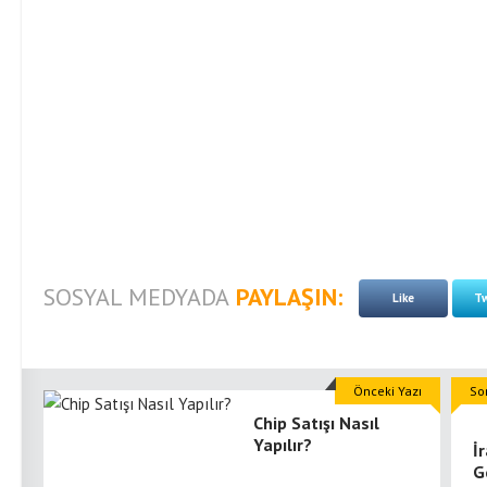
SOSYAL MEDYADA
PAYLAŞIN:
Like
Tw
Önceki Yazı
So
Chip Satışı Nasıl
Yapılır?
İ
Ge