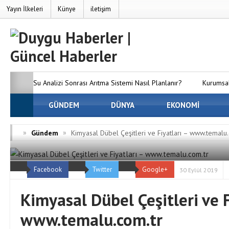
Yayın İlkeleri
Künye
iletişim
Su Analizi Sonrası Arıtma Sistemi Nasıl Planlanır?
Kurumsal
SEO’nun Önemi Neden Artıyor?
GÜNDEM
DÜNYA
MC Server Kirala Paketleri
EKONOMİ
Dünyanızı Oluşturun
Avrupa Yakasındaki En İyi Panelvan 
»
»
Gündem
Kimyasal Dübel Çeşitleri ve Fiyatları – www.temalu.
Firmaları
Osmaniye Evden Eve Nakliyat — Osmaniye’de Eşy
Facebook
Twitter
Google+
ve Hasarsız Taşıyoruz
30 Eylül 2019
Kimyasal Dübel Çeşitleri ve F
www.temalu.com.tr