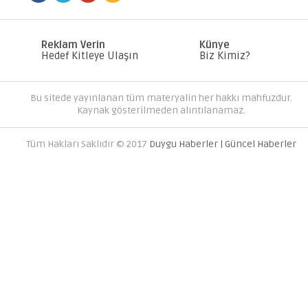
MC SERVER KIRALA PAKETLERI
DÜNYANIZI OLUŞTURUN
Reklam Verin
Künye
Hedef Kitleye Ulaşın
Biz Kimiz?
Bu sitede yayınlanan tüm materyalin her hakkı mahfuzdur.
Kaynak gösterilmeden alıntılanamaz.
Tüm Hakları Saklıdır © 2017
Duygu Haberler | Güncel Haberler
AVRUPA YAKASINDAKI EN İYI 