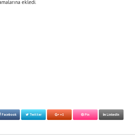
amalarına ekledi.
Facebook
Twitter
+1
Pin
LinkedIn