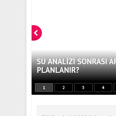
VENLE
SU ANALIZI SONRASI A
PLANLANIR?
1
2
3
4