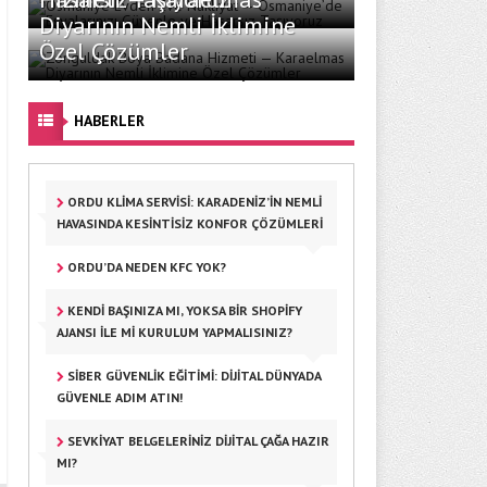
Diyarının Nemli İklimine
Özel Çözümler
HABERLER
ORDU KLIMA SERVISI: KARADENIZ’IN NEMLI
HAVASINDA KESINTISIZ KONFOR ÇÖZÜMLERI
ORDU’DA NEDEN KFC YOK?
KENDI BAŞINIZA MI, YOKSA BIR SHOPIFY
AJANSI ILE MI KURULUM YAPMALISINIZ?
SIBER GÜVENLIK EĞITIMI: DIJITAL DÜNYADA
GÜVENLE ADIM ATIN!
SEVKIYAT BELGELERINIZ DIJITAL ÇAĞA HAZIR
MI?