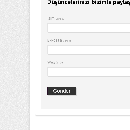
Düşüncelerinizi bizimle paylaş
İsim
Gerekli
E-Posta
Gerekli
Web Site