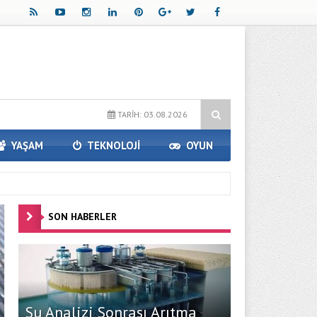
a Paketleri ile Kendi Minecraft Dünyanızı Oluşturun
Avrupa Yakasın
TARİH: 03.08.2026
YAŞAM
TEKNOLOJİ
OYUN
SON HABERLER
Su Analizi Sonrası Arıtma