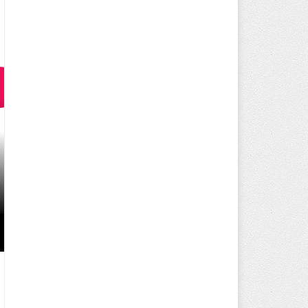
KURUMSAL FIRMALAR İÇIN SEO
ARTIYOR?