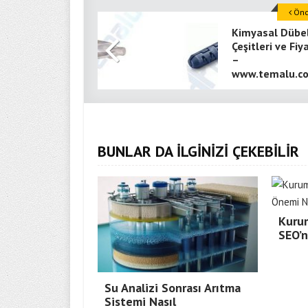
Önce
Kimyasal Dübe
Çeşitleri ve Fiy
–
www.temalu.co
BUNLAR DA İLGİNİZİ ÇEKEBİLİR
Kurum
SEO’
Su Analizi Sonrası Arıtma
Sistemi Nasıl