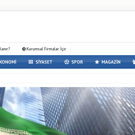
umsal Firmalar İçin SEO’nun Önemi Neden Artıyor?
MC Server Kiral
KONOMİ
SİYASET
SPOR
MAGAZİN