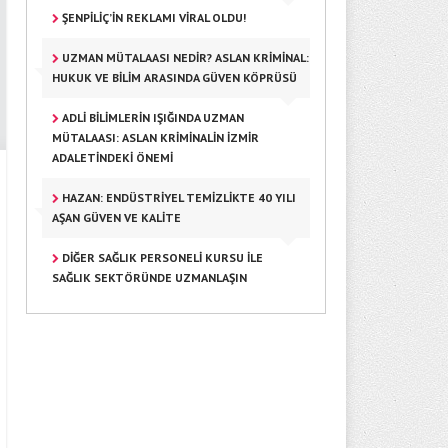
ŞENPILIÇ’IN REKLAMI VIRAL OLDU!
UZMAN MÜTALAASI NEDIR? ASLAN KRIMINAL:
HUKUK VE BILIM ARASINDA GÜVEN KÖPRÜSÜ
ADLI BILIMLERIN IŞIĞINDA UZMAN
MÜTALAASI: ASLAN KRIMINALIN İZMIR
ADALETINDEKI ÖNEMI
HAZAN: ENDÜSTRIYEL TEMIZLIKTE 40 YILI
AŞAN GÜVEN VE KALITE
DIĞER SAĞLIK PERSONELI KURSU ILE
SAĞLIK SEKTÖRÜNDE UZMANLAŞIN