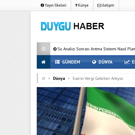
Yayın İlkeleri
Künye
iletişim
Su Analizi Sonrası Arıtma Sistemi Nasıl Planlanır?
Kur
GÜNDEM
DÜNYA
E
»
»
Dünya
İran’ın Vergi Gelirleri Artıyor.