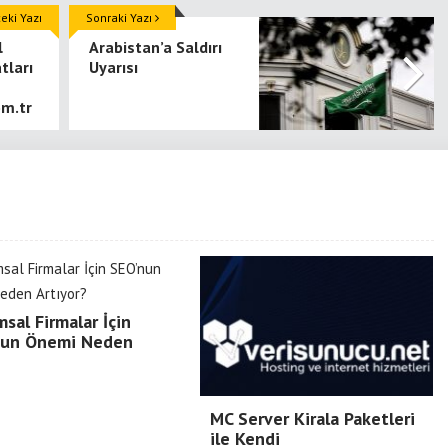
ki Yazı
Sonraki Yazı
l
Arabistan’a Saldırı
atları
Uyarısı
m.tr
sal Firmalar İçin
nun Önemi Neden
MC Server Kirala Paketleri
ile Kendi