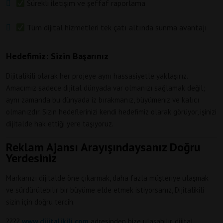
Sürekli iletişim ve şeffaf raporlama
Tüm dijital hizmetleri tek çatı altında sunma avantajı
Hedefimiz: Sizin Başarınız
Dijitalikili olarak her projeye aynı hassasiyetle yaklaşırız.
Amacımız sadece dijital dünyada var olmanızı sağlamak değil;
aynı zamanda bu dünyada iz bırakmanız, büyümeniz ve kalıcı
olmanızdır. Sizin hedeflerinizi kendi hedefimiz olarak görüyor, işinizi
dijitalde hak ettiği yere taşıyoruz.
Reklam Ajansı Arayışındaysanız Doğru
Yerdesiniz
Markanızı dijitalde öne çıkarmak, daha fazla müşteriye ulaşmak
ve sürdürülebilir bir büyüme elde etmek istiyorsanız, Dijitalikili
sizin için doğru tercih.
????
www.dijitalikili.com
adresinden bize ulaşabilir, dijital