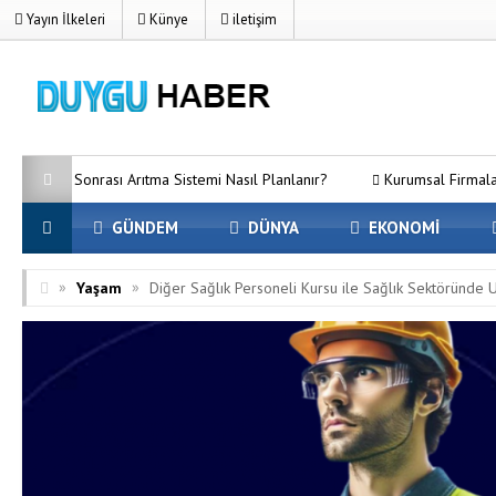
Yayın İlkeleri
Künye
iletişim
rası Arıtma Sistemi Nasıl Planlanır?
Kurumsal Firmalar İçin SEO’nun
GÜNDEM
DÜNYA
EKONOMİ
»
»
Yaşam
Diğer Sağlık Personeli Kursu ile Sağlık Sektöründe 