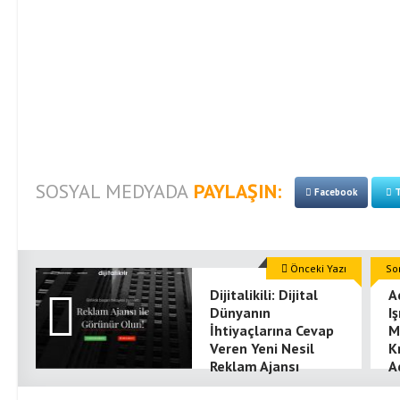
SOSYAL MEDYADA
PAYLAŞIN:
Facebook
T
Önceki Yazı
So
Dijitalikili: Dijital
A
Dünyanın
I
İhtiyaçlarına Cevap
M
Veren Yeni Nesil
K
Reklam Ajansı
A