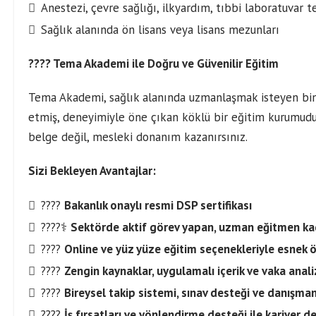
Anestezi, çevre sağlığı, ilkyardım, tıbbi laboratuvar t
Sağlık alanında ön lisans veya lisans mezunları
???? Tema Akademi ile Doğru ve Güvenilir Eğitim
Tema Akademi, sağlık alanında uzmanlaşmak isteyen bin
etmiş, deneyimiyle öne çıkan köklü bir eğitim kurumudu
belge değil, mesleki donanım kazanırsınız.
Sizi Bekleyen Avantajlar:
????
Bakanlık onaylı resmi DSP sertifikası
????‍⚕️
Sektörde aktif görev yapan, uzman eğitmen k
????
Online ve yüz yüze eğitim seçenekleriyle esnek
????
Zengin kaynaklar, uygulamalı içerik ve vaka anali
????
Bireysel takip sistemi, sınav desteği ve danışman
????
İş fırsatları ve yönlendirme desteği ile kariyer d