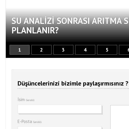
SU ANALIZI SONRASI ARITMA S
PLANLANIR?
1
2
3
4
5
Düşüncelerinizi bizimle paylaşırmısınız ?
İsim
Gerekli
E-Posta
Gerekli