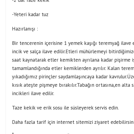
-2 dal Taze kekik
-Yeteri kadar tuz
Hazırlanışı :
Bir tencerenin içerisine 1 yemek kaşığı teremyağ ilave ed
incik ve salça ilave edilir.Etleri mühürlemeyi bitirdiğim
saat kaynatarak etler kemikten ayrılana kadar pişirme i
tamamlandığında etler kemiklerden ayrılır. Kalan teremy
yıkadığımız pirinçler saydamlaşıncaya kadar kavrulur.Üz
kısık ateşte pişmeye bırakılır.Tabağın ortasına,en alta 
incikleri ilave edilir.
Taze kekik ve erik sosu ile süsleyerek servis edin.
Daha fazla tarif için
internet sitemizi
ziyaret edebilirsini