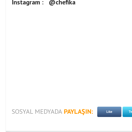
İnstagram :
@chefika
SOSYAL MEDYADA
PAYLAŞIN:
Like
Tw