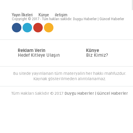
Yayın İlkeleri
Künye
iletişim
Copyright © 2017 - Tüm hakları saklıdır. Duygu Haberler | Güncel Haberler
MC SERVER KIRALA PAKETLERI
DÜNYANIZI OLUŞTURUN
Reklam Verin
Künye
Hedef Kitleye Ulaşın
Biz Kimiz?
Bu sitede yayınlanan tüm materyalin her hakkı mahfuzdur.
Kaynak gösterilmeden alıntılanamaz.
Tüm Hakları Saklıdır © 2017
Duygu Haberler | Güncel Haberler