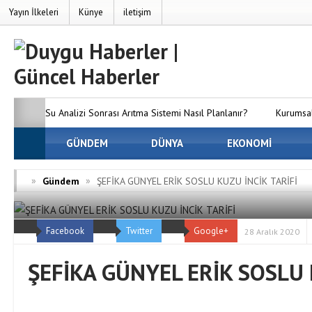
Yayın İlkeleri
Künye
iletişim
Su Analizi Sonrası Arıtma Sistemi Nasıl Planlanır?
Kurumsal
SEO’nun Önemi Neden Artıyor?
GÜNDEM
DÜNYA
MC Server Kirala Paketleri
EKONOMİ
Dünyanızı Oluşturun
Avrupa Yakasındaki En İyi Panelvan 
»
»
Gündem
ŞEFİKA GÜNYEL ERİK SOSLU KUZU İNCİK TARİFİ
Firmaları
Osmaniye Evden Eve Nakliyat — Osmaniye’de Eşy
Facebook
Twitter
Google+
ve Hasarsız Taşıyoruz
28 Aralık 2020
ŞEFİKA GÜNYEL ERİK SOSLU 