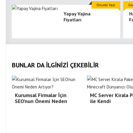
Önceki Yazı
So
Yapay Vajina
H
Fiyatları
F
BUNLAR DA İLGİNİZİ ÇEKEBİLİR
Kurumsal Firmalar İçin
MC Server Kirala P
SEO’nun Önemi Neden
ile Kendi