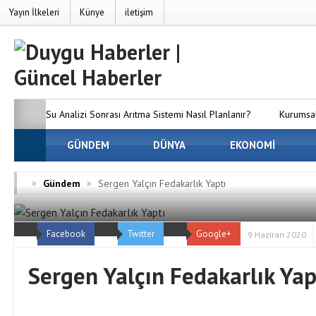
Yayın İlkeleri
Künye
iletişim
Su Analizi Sonrası Arıtma Sistemi Nasıl Planlanır?
Kurumsal
SEO’nun Önemi Neden Artıyor?
GÜNDEM
DÜNYA
MC Server Kirala Paketleri
EKONOMİ
Dünyanızı Oluşturun
Avrupa Yakasındaki En İyi Panelvan 
»
»
Gündem
Sergen Yalçın Fedakarlık Yaptı
Firmaları
Osmaniye Evden Eve Nakliyat — Osmaniye’de Eşy
Facebook
Twitter
Google+
ve Hasarsız Taşıyoruz
9 Haziran 2020
Sergen Yalçın Fedakarlık Yap