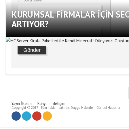
Gerekli
KURUMSAL FIRMALAR İÇIN SE
ARTIYOR?
Web Site
Yayın İlkeleri
Künye
iletişim
Copyright © 2017 - Tüm hakları saklıdır. Duygu Haberler | Güncel Haberler