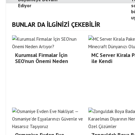
Ediyor
s
b
u
BUNLAR DA İLGİNİZİ ÇEKEBİLİR
Kurumsal Firmalar İçin
MC Server Kirala P
SEO’nun Önemi Neden
ile Kendi
Osmaniye Evden Eve
Zonguldak Boya B