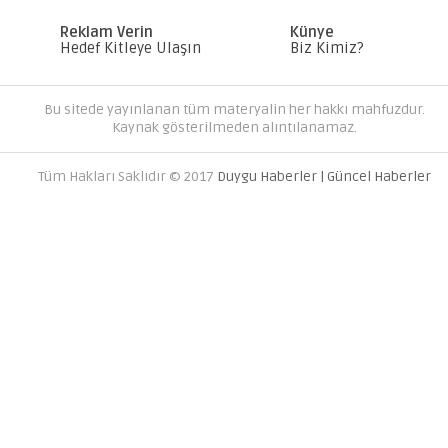
MC SERVER KIRALA PAKETLERI
DÜNYANIZI OLUŞTURUN
Reklam Verin
Künye
Hedef Kitleye Ulaşın
Biz Kimiz?
Bu sitede yayınlanan tüm materyalin her hakkı mahfuzdur.
Kaynak gösterilmeden alıntılanamaz.
Tüm Hakları Saklıdır © 2017
Duygu Haberler | Güncel Haberler
AVRUPA YAKASINDAKI EN İYI 
FIRMALARI