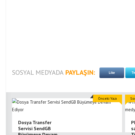
SOSYAL MEDYADA
PAYLAŞIN:
Like
Tw
Önceki Yazı
So
Dosya Transfer
P
Servisi SendGB
s
Büyümeye Devam
T