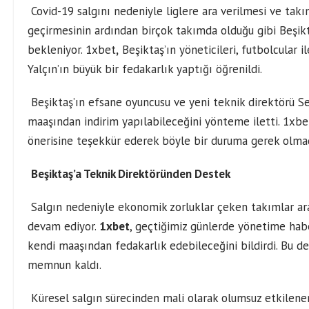
Covid-19 salgını nedeniyle liglere ara verilmesi ve tak
geçirmesinin ardından birçok takımda olduğu gibi Beşikt
bekleniyor.
1xbet
,
Beşiktaş’ın yöneticileri, futbolcular 
Yalçın’ın büyük bir fedakarlık yaptığı öğrenildi.
Beşiktaş’ın efsane oyuncusu ve yeni teknik direktörü Se
maaşından indirim yapılabileceğini yönteme iletti.
1xbet
önerisine teşekkür ederek böyle bir duruma gerek olmadı
Beşiktaş’a Teknik Direktöründen Destek
Salgın nedeniyle ekonomik zorluklar çeken takımlar ara
devam ediyor.
1xbet
, geçtiğimiz günlerde yönetime hab
kendi maaşından fedakarlık edebileceğini bildirdi. Bu 
memnun kaldı.
Küresel salgın sürecinden mali olarak olumsuz etkilenen 