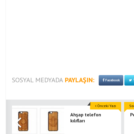
SOSYAL MEDYADA
PAYLAŞIN:
Facebook
T
Önceki Yazı
So
Ahşap telefon
P
kılıfları