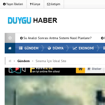
Yayın İlkeleri
Künye
iletişim
Su Analizi Sonrası Arıtma Sistemi Nasıl Planlanır?
Kurumsal Firma
GÜNDEM
DÜNYA
EKONOMİ
»
»
Gündem
Sinema İçin İdeal Site