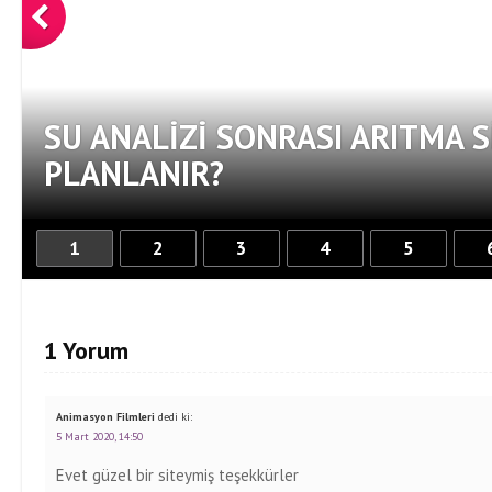
SU ANALIZI SONRASI ARITMA S
PLANLANIR?
1
2
3
4
5
1 Yorum
Animasyon Filmleri
dedi ki:
5 Mart 2020, 14:50
Evet güzel bir siteymiş teşekkürler