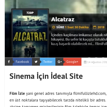
Facebook
Twitter
Google+
14 Ağustos 20
Sinema İçin İdeal Site
Film İzle
yani genel adres tanımıyla filmifullizlehd.com
en üst noktalara taşıyabilecek tarzda nitelikli bir adre
aksine tamamen müşterilerinin film talebiyle temas içeri