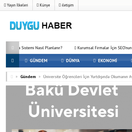
Yayın İlkeleri
Künye
iletişim
stemi Nasıl Planlanır?
Kurumsal Firmalar İçin SEO’nun Önemi Neden 
GÜNDEM
DÜNYA
EKONOMİ
»
»
Gündem
Üniversite Öğrencileri İçin Yurtdışında Okumanın Av