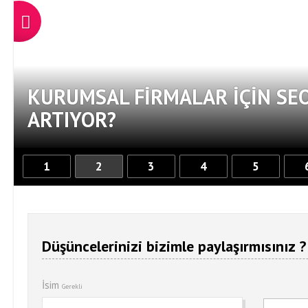
KURUMSAL FIRMALAR İÇIN SE
ARTIYOR?
1
2
3
4
5
Düşüncelerinizi bizimle paylaşırmısınız ?
İsim
Gerekli