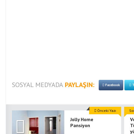
SOSYAL MEDYADA
PAYLAŞIN:
Facebook
T
Önceki Yazı
So
Jolly Home
V
Pansiyon
T
y