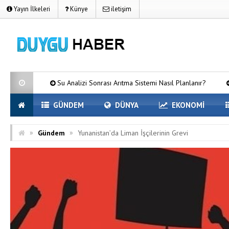
Yayın İlkeleri
Künye
iletişim
Su Analizi Sonrası Arıtma Sistemi Nasıl Planlanır?
Kurumsal Fi
GÜNDEM
DÜNYA
EKONOMİ
»
»
Gündem
Yunanistan’da Liman İşçilerinin Grevi