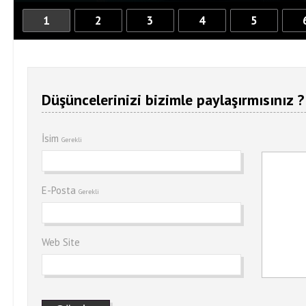
1
2
3
4
5
Düşüncelerinizi bizimle paylaşırmısınız ?
İsim
Gerekli
E-Posta
Gerekli
Web Site