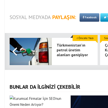
SOSYAL MEDYADA
PAYLAŞIN:
Facebook
T
Önceki Yazı
So
Türkmenistan’ın
Ç
petrol üretim
K
alanları genişliyor
Ç
BUNLAR DA İLGİNİZİ ÇEKEBİLİR