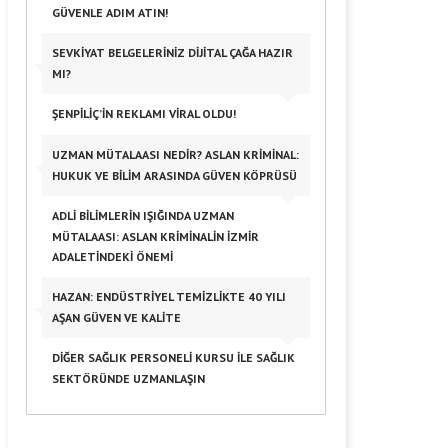
GÜVENLE ADIM ATIN!
SEVKIYAT BELGELERINIZ DIJITAL ÇAĞA HAZIR
MI?
ŞENPILIÇ’IN REKLAMI VIRAL OLDU!
UZMAN MÜTALAASI NEDIR? ASLAN KRIMINAL:
HUKUK VE BILIM ARASINDA GÜVEN KÖPRÜSÜ
ADLI BILIMLERIN IŞIĞINDA UZMAN
MÜTALAASI: ASLAN KRIMINALIN İZMIR
ADALETINDEKI ÖNEMI
HAZAN: ENDÜSTRIYEL TEMIZLIKTE 40 YILI
AŞAN GÜVEN VE KALITE
DIĞER SAĞLIK PERSONELI KURSU ILE SAĞLIK
SEKTÖRÜNDE UZMANLAŞIN