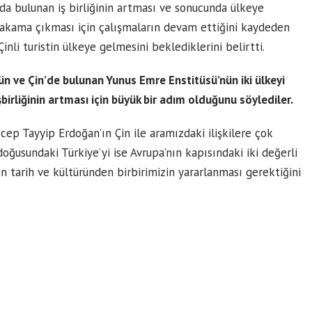
nda bulunan iş birliğinin artması ve sonucunda ülkeye
r rakama çıkması için çalışmaların devam ettiğini kaydeden
nli turistin ülkeye gelmesini beklediklerini belirtti.
n ve Çin’de bulunan Yunus Emre Enstitüsü’nün iki ülkeyi
şbirliğinin artması için büyük bir adım olduğunu söylediler.
p Tayyip Erdoğan’ın Çin ile aramızdaki ilişkilere çok
doğusundaki Türkiye’yi ise Avrupa’nın kapısındaki iki değerli
n tarih ve kültüründen birbirimizin yararlanması gerektiğini