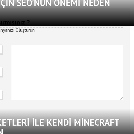
ÇIN SEO’NUN ÖNEMI NEDEN
ırmısınız ?
KETLERI ILE KENDI MINECRAFT
N