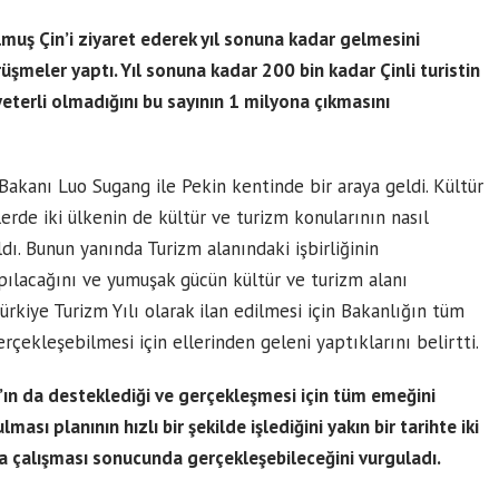
uş Çin’i ziyaret ederek yıl sonuna kadar gelmesini
örüşmeler yaptı. Yıl sonuna kadar 200 bin kadar Çinli turistin
eterli olmadığını bu sayının 1 milyona çıkmasını
r Bakanı Luo Sugang ile Pekin kentinde bir araya geldi. Kültür
rde iki ülkenin de kültür ve turizm konularının nasıl
dı. Bunun yanında Turizm alanındaki işbirliğinin
apılacağını ve yumuşak gücün kültür ve turizm alanı
ürkiye Turizm Yılı olarak ilan edilmesi için Bakanlığın tüm
erçekleşebilmesi için ellerinden geleni yaptıklarını belirtti.
n da desteklediği ve gerçekleşmesi için tüm emeğini
ması planının hızlı bir şekilde işlediğini yakın bir tarihte iki
ha çalışması sonucunda gerçekleşebileceğini vurguladı.