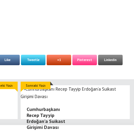
Like
Tweetle
+1
Pinterest
Linkedin
eki Yazı
Sonraki Yazı
Cumhurbaşkanı
Recep Tayyip
Erdoğan’a Suikast
Girişimi Davası