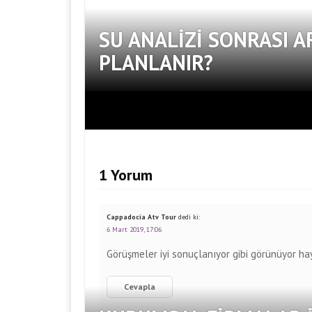
SU ANALIZI SONRASI A
PLANLANIR?
1 Yorum
Cappadocia Atv Tour
dedi ki:
6 Mart 2019, 17:06
Görüşmeler iyi sonuçlanıyor gibi görünüyor ha
Cevapla