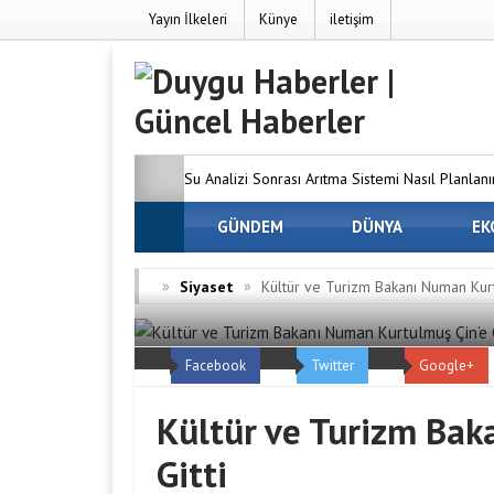
Yayın İlkeleri
Künye
iletişim
Su Analizi Sonrası Arıtma Sistemi Nasıl Planlanı
SEO’nun Önemi Neden Artıyor?
GÜNDEM
DÜNYA
MC Server
EK
Dünyanızı Oluşturun
Avrupa Yakasındaki 
»
»
Siyaset
Kültür ve Turizm Bakanı Numan Kurt
Firmaları
Osmaniye Evden Eve Nakliyat —
Facebook
Twitter
Google+
ve Hasarsız Taşıyoruz
Kültür ve Turizm Bak
Gitti