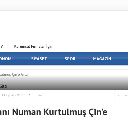
r?
Kurumsal Firmalar İçin
 Kirala Paketleri ile Kendi Minecraft
ONOMİ
SİYASET
SPOR
MAGAZİN
En İyi Panelvan Kaplama
ulmuş Çin’e Gitti
 Osmaniye’de Eşyalarınızı Güvenle
11 Eylül 2017
1
742
-
+
anı Numan Kurtulmuş Çin’e