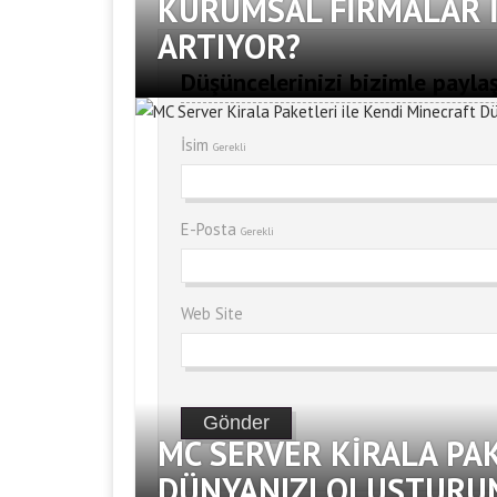
KURUMSAL FIRMALAR İ
ARTIYOR?
Düşüncelerinizi bizimle paylaş
İsim
Gerekli
E-Posta
Gerekli
Web Site
MC SERVER KIRALA PA
DÜNYANIZI OLUŞTURU