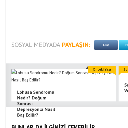
SOSYAL MEDYADA
PAYLAŞIN:
Like
Tw
Önceki Yazı
So
S
V
Lohusa Sendromu
Nedir? Doğum
Sonrası
Depresyonla Nasıl
Baş Edilir?
BUNLAR DA İLGİNİZİ ÇEKEBİLİR