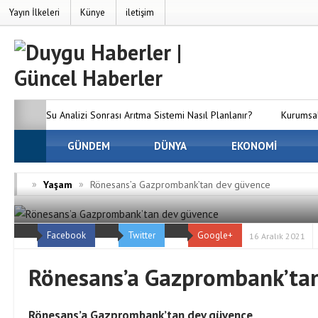
Yayın İlkeleri
Künye
iletişim
Su Analizi Sonrası Arıtma Sistemi Nasıl Planlanır?
Kurumsal
SEO’nun Önemi Neden Artıyor?
GÜNDEM
DÜNYA
MC Server Kirala Paketleri
EKONOMİ
Dünyanızı Oluşturun
Avrupa Yakasındaki En İyi Panelvan 
»
»
Yaşam
Rönesans’a Gazprombank’tan dev güvence
Firmaları
Osmaniye Evden Eve Nakliyat — Osmaniye’de Eşy
Facebook
Twitter
Google+
ve Hasarsız Taşıyoruz
16 Aralık 2021
Rönesans’a Gazprombank’ta
Rönesans’a Gazprombank’tan dev güvence