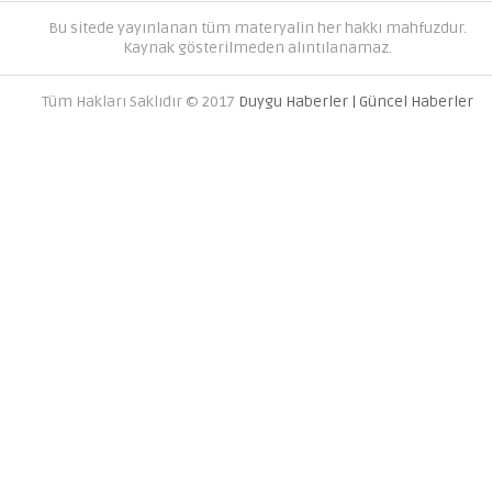
Bu sitede yayınlanan tüm materyalin her hakkı mahfuzdur.
Kaynak gösterilmeden alıntılanamaz.
Tüm Hakları Saklıdır © 2017
Duygu Haberler | Güncel Haberler
AVRUPA YAKASINDAKI EN İYI 
FIRMALARI