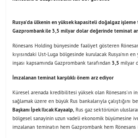
Rusya’da ülkenin en yüksek kapasiteli doğalgaz işleme 
Gazprombank ile 3,5 milyar dolar değerinde teminat a
Rönesans Holding bünyesinde faaliyet gösteren Rönesans 
kıyısındaki Ust-Luga bölgesinde kurulacak Rusya’nın en 
inşası kapsamında Gazprombank tarafından
3,5
milyar 
İmzalanan teminat karşılıklı önem arz ediyor
Küresel arenada kredibilitesi yüksek olan Rönesans’ın in
sağlamak üzere en büyük Rus bankalarıyla çalıştığını b
Başkanı İpek Ilıcak Kayaalp
, Rus gaz sektörünün uluslar
bölgesel sanayinin uzun vadeli ekonomik büyümesine ivm
imzalanan teminatın hem Gazprombank hem Rönesans içi