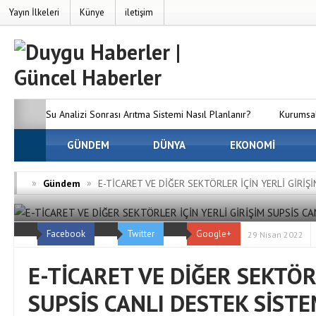
Yayın İlkeleri
Künye
iletişim
Su Analizi Sonrası Arıtma Sistemi Nasıl Planlanır?
Kurumsal
SEO’nun Önemi Neden Artıyor?
GÜNDEM
DÜNYA
MC Server Kirala Paketleri
EKONOMİ
Dünyanızı Oluşturun
Avrupa Yakasındaki En İyi Panelvan 
»
»
Gündem
E-TİCARET VE DİĞER SEKTÖRLER İÇİN YERLİ GİRİŞ
Firmaları
Osmaniye Evden Eve Nakliyat — Osmaniye’de Eşy
Facebook
Twitter
Google+
ve Hasarsız Taşıyoruz
29 Nisan 2022
E-TİCARET VE DİĞER SEKTÖRL
SUPSİS CANLI DESTEK SİSTE