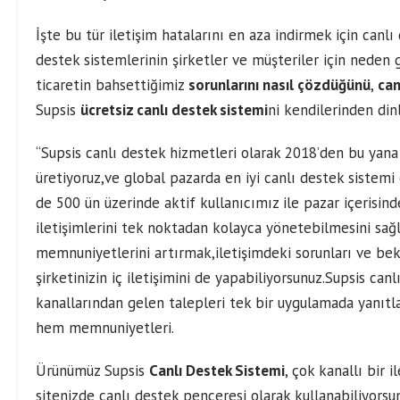
İşte bu tür iletişim hatalarını en aza indirmek için canlı 
destek sistemlerinin şirketler ve müşteriler için neden 
ticaretin bahsettiğimiz
sorunlarını nasıl çözdüğünü
,
can
Supsis
ücretsiz canlı destek sistemi
ni kendilerinden din
“Supsis canlı destek hizmetleri olarak 2018’den bu yana
üretiyoruz,ve global pazarda en iyi canlı destek sistemi 
de 500 ün üzerinde aktif kullanıcımız ile pazar içerisind
iletişimlerini tek noktadan kolayca yönetebilmesini sağl
memnuniyetlerini artırmak,iletişimdeki sorunları ve bek
şirketinizin iç iletişimini de yapabiliyorsunuz.Supsis can
kanallarından gelen talepleri tek bir uygulamada yanıtla
hem memnuniyetleri.
Ürünümüz Supsis
Canlı Destek Sistemi
, çok kanallı bir 
sitenizde canlı destek penceresi olarak kullanabiliyorsu