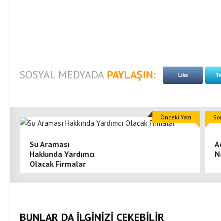
SOSYAL MEDYADA
PAYLAŞIN:
Like
Tw
Önceki Yazı
So
Su Araması
A
Hakkında Yardımcı
N
Olacak Firmalar
BUNLAR DA İLGİNİZİ ÇEKEBİLİR