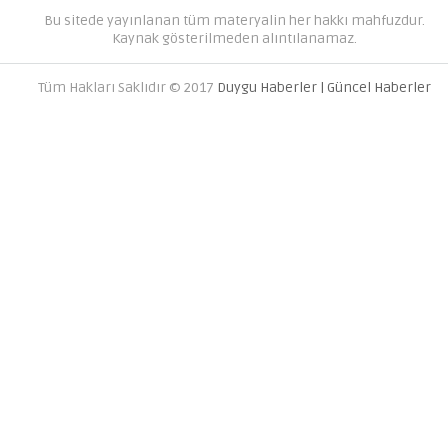
Bu sitede yayınlanan tüm materyalin her hakkı mahfuzdur.
Kaynak gösterilmeden alıntılanamaz.
Tüm Hakları Saklıdır © 2017
Duygu Haberler | Güncel Haberler
AVRUPA YAKASINDAKI EN İYI 
FIRMALARI