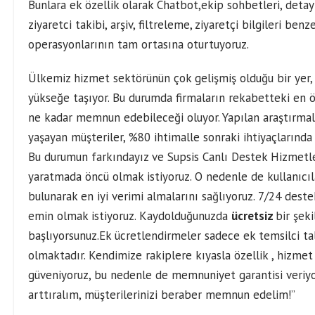
Bunlara ek özellik olarak Chatbot,ekip sohbetleri, detayl
ziyaretci takibi, arşiv, filtreleme, ziyaretçi bilgileri benz
operasyonlarının tam ortasına oturtuyoruz.
Ülkemiz hizmet sektörünün çok gelişmiş olduğu bir yer, 
yükseğe taşıyor. Bu durumda firmaların rekabetteki en ön
ne kadar memnun edebileceği oluyor. Yapılan araştırmalar
yaşayan müşteriler, %80 ihtimalle sonraki ihtiyaçlarında
Bu durumun farkındayız ve Supsis Canlı Destek Hizmetler
yaratmada öncü olmak istiyoruz. O nedenle de kullanıcıl
bulunarak en iyi verimi almalarını sağlıyoruz. 7/24 dest
emin olmak istiyoruz. Kaydolduğunuzda
ücretsiz
bir şek
başlıyorsunuz.Ek ücretlendirmeler sadece ek temsilci 
olmaktadır. Kendimize rakiplere kıyasla özellik , hizmet 
güveniyoruz, bu nedenle de memnuniyet garantisi veriyoru
arttıralım, müşterilerinizi beraber memnun edelim!”