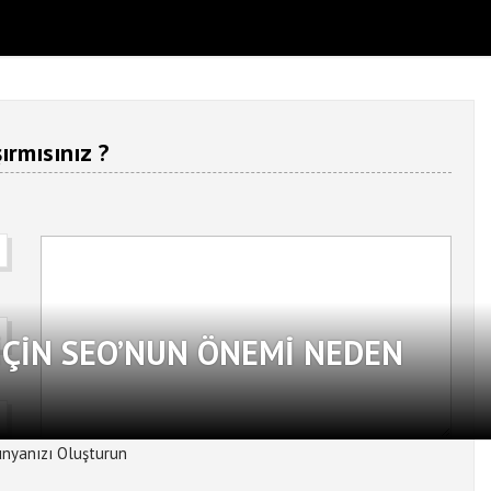
ırmısınız ?
ÇIN SEO’NUN ÖNEMI NEDEN