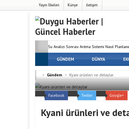
Yayın İlkeleri
Künye
iletişim
Su Analizi Sonrası Arıtma Sistemi Nasıl Planlanı
SEO’nun Önemi Neden Artıyor?
GÜNDEM
DÜNYA
MC Server
EK
Dünyanızı Oluşturun
Avrupa Yakasındaki 
»
»
Gündem
Kyani ürünleri ve detaylar
Firmaları
Osmaniye Evden Eve Nakliyat —
Facebook
Twitter
Google+
ve Hasarsız Taşıyoruz
Kyani ürünleri ve det