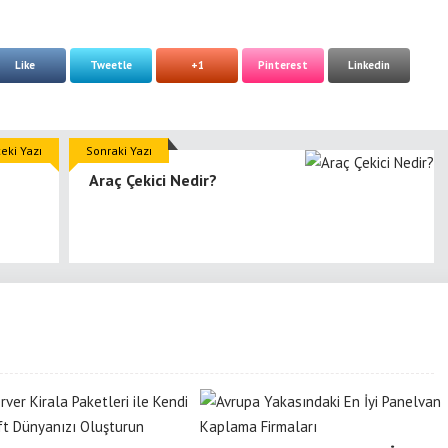
Like
Tweetle
+1
Pinterest
Linkedin
eki Yazı
Sonraki Yazı
Araç Çekici Nedir?