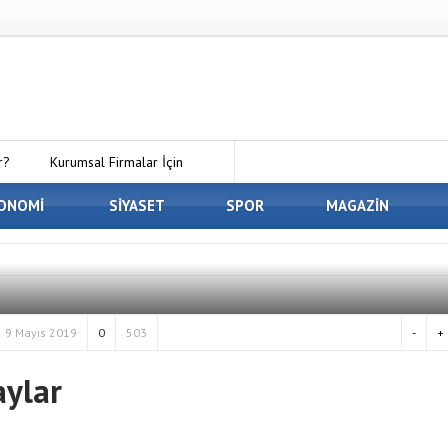
r?
Kurumsal Firmalar İçin
 Kirala Paketleri ile Kendi Minecraft
ONOMİ
SİYASET
SPOR
MAGAZİN
En İyi Panelvan Kaplama
 Osmaniye’de Eşyalarınızı Güvenle
9 Mayıs 2019
0
503
-
+
aylar