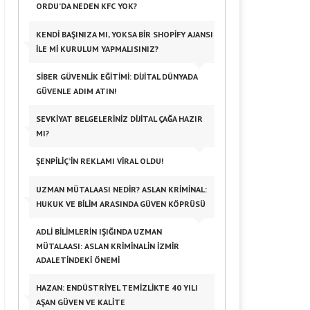
ORDU’DA NEDEN KFC YOK?
KENDI BAŞINIZA MI, YOKSA BIR SHOPIFY AJANSI
ILE MI KURULUM YAPMALISINIZ?
SIBER GÜVENLIK EĞITIMI: DIJITAL DÜNYADA
GÜVENLE ADIM ATIN!
SEVKIYAT BELGELERINIZ DIJITAL ÇAĞA HAZIR
MI?
ŞENPILIÇ’IN REKLAMI VIRAL OLDU!
UZMAN MÜTALAASI NEDIR? ASLAN KRIMINAL:
HUKUK VE BILIM ARASINDA GÜVEN KÖPRÜSÜ
ADLI BILIMLERIN IŞIĞINDA UZMAN
MÜTALAASI: ASLAN KRIMINALIN İZMIR
ADALETINDEKI ÖNEMI
HAZAN: ENDÜSTRIYEL TEMIZLIKTE 40 YILI
AŞAN GÜVEN VE KALITE