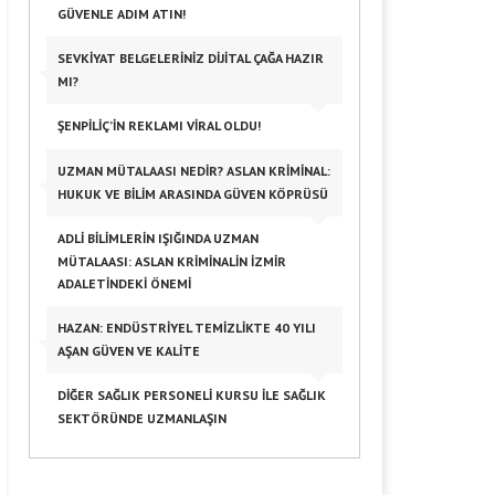
GÜVENLE ADIM ATIN!
SEVKIYAT BELGELERINIZ DIJITAL ÇAĞA HAZIR
MI?
ŞENPILIÇ’IN REKLAMI VIRAL OLDU!
UZMAN MÜTALAASI NEDIR? ASLAN KRIMINAL:
HUKUK VE BILIM ARASINDA GÜVEN KÖPRÜSÜ
ADLI BILIMLERIN IŞIĞINDA UZMAN
MÜTALAASI: ASLAN KRIMINALIN İZMIR
ADALETINDEKI ÖNEMI
HAZAN: ENDÜSTRIYEL TEMIZLIKTE 40 YILI
AŞAN GÜVEN VE KALITE
DIĞER SAĞLIK PERSONELI KURSU ILE SAĞLIK
SEKTÖRÜNDE UZMANLAŞIN