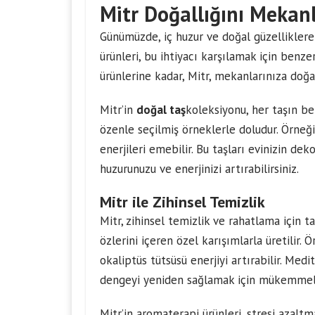
Mitr Doğallığını Mekan
Günümüzde, iç huzur ve doğal güzellikler
ürünleri, bu ihtiyacı karşılamak için benz
ürünlerine kadar, Mitr, mekanlarınıza doğal
Mitr’in
doğal taş
koleksiyonu, her taşın ben
özenle seçilmiş örneklerle doludur. Örneği
enerjileri emebilir. Bu taşları evinizin de
huzurunuzu ve enerjinizi artırabilirsiniz.
Mitr ile Zihinsel Temizlik
Mitr, zihinsel temizlik ve rahatlama için 
özlerini içeren özel karışımlarla üretilir. 
okaliptüs tütsüsü enerjiyi artırabilir. Med
dengeyi yeniden sağlamak için mükemmel 
Mitr’in aromaterapi ürünleri, stresi azalt