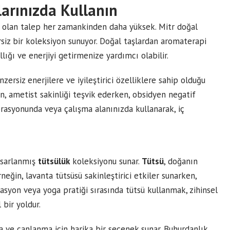
larınızda Kullanın
e olan talep her zamankinden daha yüksek. Mitr doğal
ersiz bir koleksiyon sunuyor. Doğal taşlardan aromaterapi
lığı ve enerjiyi getirmenize yardımcı olabilir.
zersiz enerjilere ve iyileştirici özelliklere sahip olduğu
n, ametist sakinliği teşvik ederken, obsidyen negatif
korasyonunda veya çalışma alanınızda kullanarak, iç
tasarlanmış
tütsülük
koleksiyonu sunar.
Tütsü
, doğanın
Örneğin, lavanta tütsüsü sakinleştirici etkiler sunarken,
itasyon veya yoga pratiği sırasında tütsü kullanmak, zihinsel
bir yoldur.
ma ve canlanma için harika bir seçenek sunar. Buhurdanlık