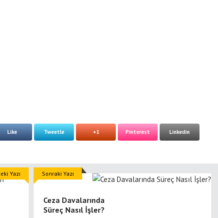
Like
Tweetle
+1
Pinterest
Linkedin
eki Yazı
Sonraki Yazı
Ceza Davalarında
Süreç Nasıl İşler?