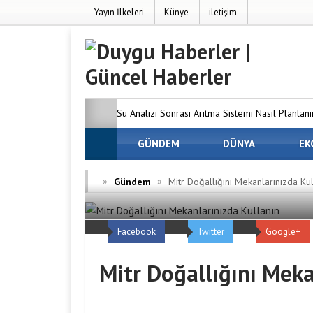
Yayın İlkeleri
Künye
iletişim
Su Analizi Sonrası Arıtma Sistemi Nasıl Planlanı
SEO’nun Önemi Neden Artıyor?
GÜNDEM
DÜNYA
MC Server
EK
Dünyanızı Oluşturun
Avrupa Yakasındaki 
»
»
Gündem
Mitr Doğallığını Mekanlarınızda Kul
Firmaları
Osmaniye Evden Eve Nakliyat —
Facebook
Twitter
Google+
ve Hasarsız Taşıyoruz
Mitr Doğallığını Meka