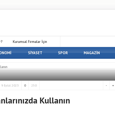
r?
Kurumsal Firmalar İçin
 Kirala Paketleri ile Kendi Minecraft
ONOMİ
SİYASET
SPOR
MAGAZİN
En İyi Panelvan Kaplama
lanın
 Osmaniye’de Eşyalarınızı Güvenle
9 Eylül 2023
0
250
-
+
nlarınızda Kullanın