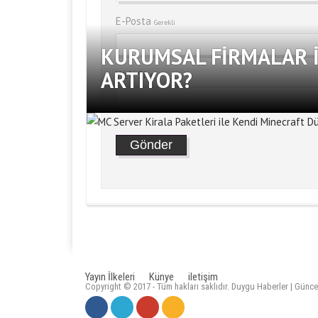
E-Posta
Gerekli
KURUMSAL FIRMALAR İ
ARTIYOR?
Web Site
Yayın İlkeleri
Künye
iletişim
Copyright © 2017 - Tüm hakları saklıdır. Duygu Haberler | Günce