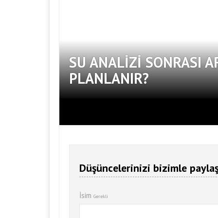
SU ANALIZI SONRASI A
PLANLANIR?
Düşüncelerinizi bizimle paylaş
İsim
Gerekli