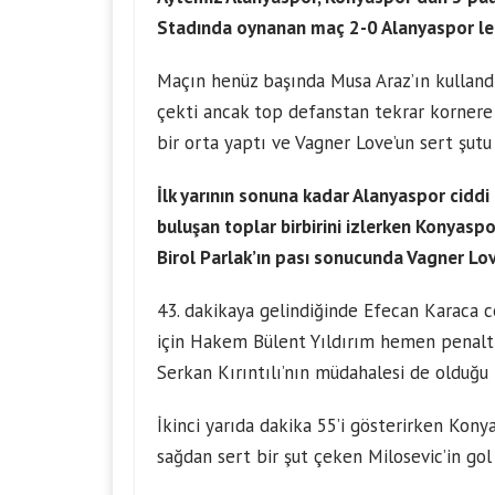
Stadında oynanan maç 2-0 Alanyaspor le
Maçın henüz başında Musa Araz’ın kullandı
çekti ancak top defanstan tekrar kornere
bir orta yaptı ve Vagner Love’un sert şutu
İlk yarının sonuna kadar Alanyaspor ciddi 
buluşan toplar birbirini izlerken Konyaspo
Birol Parlak’ın pası sonucunda Vagner Love 
43. dakikaya gelindiğinde Efecan Karaca ce
için Hakem Bülent Yıldırım hemen penaltı
Serkan Kırıntılı’nın müdahalesi de olduğu 
İkinci yarıda dakika 55’i gösterirken Konya
sağdan sert bir şut çeken Milosevic’in go