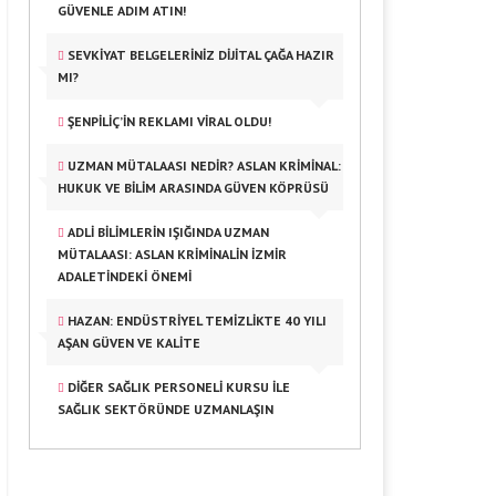
GÜVENLE ADIM ATIN!
SEVKIYAT BELGELERINIZ DIJITAL ÇAĞA HAZIR
MI?
ŞENPILIÇ’IN REKLAMI VIRAL OLDU!
UZMAN MÜTALAASI NEDIR? ASLAN KRIMINAL:
HUKUK VE BILIM ARASINDA GÜVEN KÖPRÜSÜ
ADLI BILIMLERIN IŞIĞINDA UZMAN
MÜTALAASI: ASLAN KRIMINALIN İZMIR
ADALETINDEKI ÖNEMI
HAZAN: ENDÜSTRIYEL TEMIZLIKTE 40 YILI
AŞAN GÜVEN VE KALITE
DIĞER SAĞLIK PERSONELI KURSU ILE
SAĞLIK SEKTÖRÜNDE UZMANLAŞIN