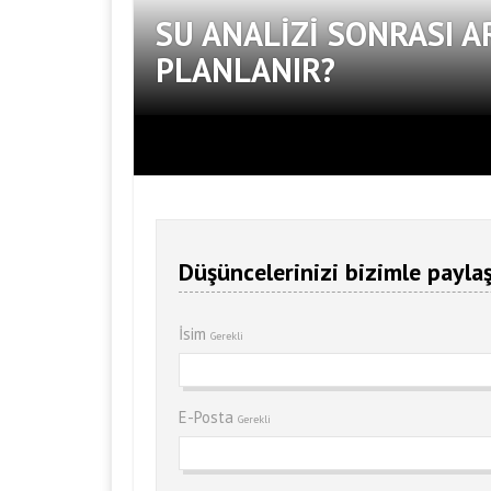
SU ANALIZI SONRASI A
PLANLANIR?
Düşüncelerinizi bizimle paylaş
İsim
Gerekli
E-Posta
Gerekli