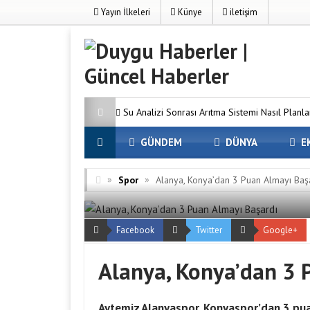
Yayın İlkeleri
Künye
iletişim
Su Analizi Sonrası Arıtma Sistemi Nasıl Planla
SEO’nun Önemi Neden Artıyor?
MC Serv
GÜNDEM
DÜNYA
E
Minecraft Dünyanızı Oluşturun
Avrupa Y
»
»
Spor
Alanya, Konya’dan 3 Puan Almayı Baş
Firmaları
Osmaniye Evden Eve Nakliyat
ve Hasarsız Taşıyoruz
Facebook
Twitter
Google+
Alanya, Konya’dan 3 
Aytemiz Alanyaspor, Konyaspor’dan 3 pua