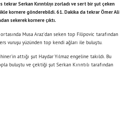
krar Serkan Kırıntılıyı zorladı ve sert bir şut çeken
ükle kornere gönderebildi. 61. Dakika da tekrar Ömer Ali
ndan sekerek kornere çıktı.
n ortasında Musa Araz’dan seken top Filipovic tarafından
ters vuruşu yüzünden top kendi ağları ile buluştu.
hiner’in attığı şut Haydar Yılmaz engeline takıldı. Bu
la buluştu ve çektiği şut Serkan Kırıntılı tarafından