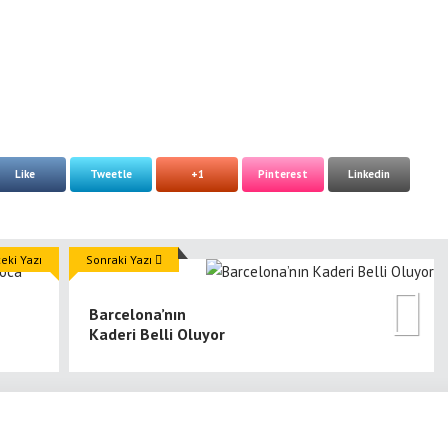
Like
Tweetle
+1
Pinterest
Linkedin
ki Yazı
Sonraki Yazı
Barcelona’nın
Kaderi Belli Oluyor