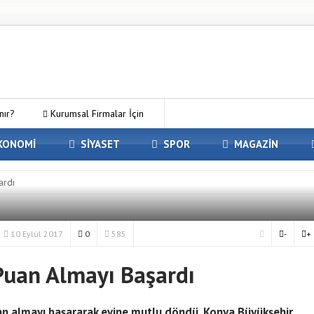
nır?
Kurumsal Firmalar İçin
er Kirala Paketleri ile Kendi
KONOMİ
SİYASET
SPOR
MAGAZİN
akasındaki En İyi Panelvan Kaplama
ardı
 — Osmaniye’de Eşyalarınızı Güvenle
10 Eylül 2017
0
585
-
+
Puan Almayı Başardı
n almayı başararak evine mutlu döndü. Konya Büyükşehir